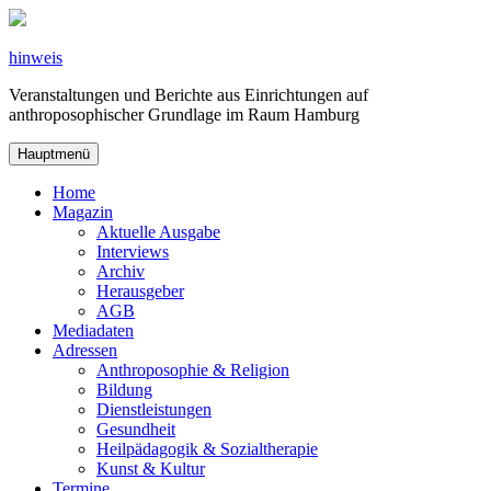
Zum
Inhalt
springen
hinweis
Veranstaltungen und Berichte aus Einrichtungen auf
anthroposophischer Grundlage im Raum Hamburg
Hauptmenü
Home
Magazin
Aktuelle Ausgabe
Interviews
Archiv
Herausgeber
AGB
Mediadaten
Adressen
Anthroposophie & Religion
Bildung
Dienstleistungen
Gesundheit
Heilpädagogik & Sozialtherapie
Kunst & Kultur
Termine