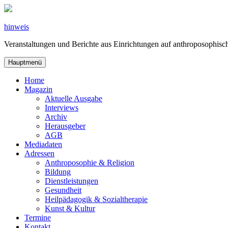
Zum
Inhalt
springen
hinweis
Veranstaltungen und Berichte aus Einrichtungen auf anthroposophi
Hauptmenü
Home
Magazin
Aktuelle Ausgabe
Interviews
Archiv
Herausgeber
AGB
Mediadaten
Adressen
Anthroposophie & Religion
Bildung
Dienstleistungen
Gesundheit
Heilpädagogik & Sozialtherapie
Kunst & Kultur
Termine
Kontakt