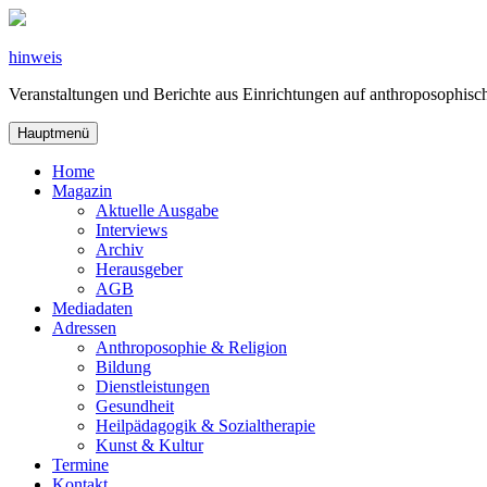
Zum
Inhalt
springen
hinweis
Veranstaltungen und Berichte aus Einrichtungen auf anthroposophi
Hauptmenü
Home
Magazin
Aktuelle Ausgabe
Interviews
Archiv
Herausgeber
AGB
Mediadaten
Adressen
Anthroposophie & Religion
Bildung
Dienstleistungen
Gesundheit
Heilpädagogik & Sozialtherapie
Kunst & Kultur
Termine
Kontakt