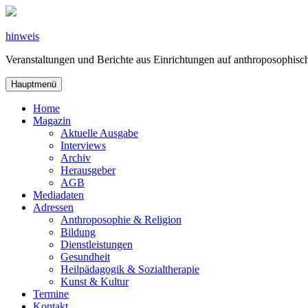
Zum
Inhalt
springen
hinweis
Veranstaltungen und Berichte aus Einrichtungen auf anthroposophi
Hauptmenü
Home
Magazin
Aktuelle Ausgabe
Interviews
Archiv
Herausgeber
AGB
Mediadaten
Adressen
Anthroposophie & Religion
Bildung
Dienstleistungen
Gesundheit
Heilpädagogik & Sozialtherapie
Kunst & Kultur
Termine
Kontakt