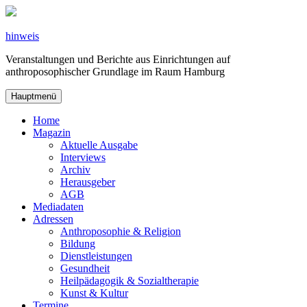
Zum
Inhalt
springen
hinweis
Veranstaltungen und Berichte aus Einrichtungen auf
anthroposophischer Grundlage im Raum Hamburg
Hauptmenü
Home
Magazin
Aktuelle Ausgabe
Interviews
Archiv
Herausgeber
AGB
Mediadaten
Adressen
Anthroposophie & Religion
Bildung
Dienstleistungen
Gesundheit
Heilpädagogik & Sozialtherapie
Kunst & Kultur
Termine