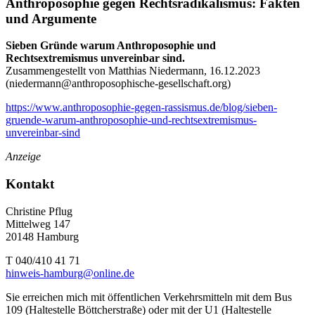
Anthroposophie gegen Rechtsradikalismus: Fakten
und Argumente
Sieben Gründe warum Anthroposophie und
Rechtsextremismus unvereinbar sind.
Zusammengestellt von Matthias Niedermann, 16.12.2023
(
niedermann@anthroposophische-gesellschaft.org
)
https://www.anthroposophie-gegen-rassismus.de/blog/sieben-
gruende-warum-anthroposophie-und-rechtsextremismus-
unvereinbar-sind
Anzeige
Kontakt
Christine Pflug
Mittelweg 147
20148 Hamburg
T 040/410 41 71
hinweis-hamburg@online.de
Sie erreichen mich mit öffentlichen Verkehrsmitteln mit dem Bus
109 (Haltestelle Böttcherstraße) oder mit der U1 (Haltestelle