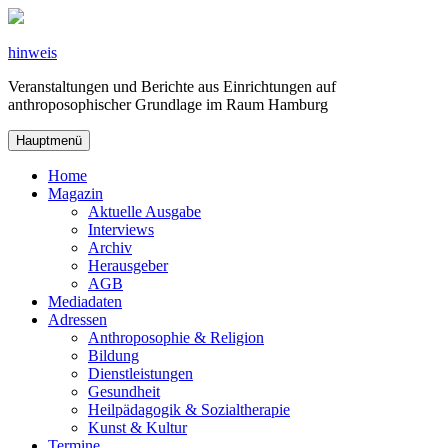
Zum
Inhalt
springen
hinweis
Veranstaltungen und Berichte aus Einrichtungen auf
anthroposophischer Grundlage im Raum Hamburg
Hauptmenü
Home
Magazin
Aktuelle Ausgabe
Interviews
Archiv
Herausgeber
AGB
Mediadaten
Adressen
Anthroposophie & Religion
Bildung
Dienstleistungen
Gesundheit
Heilpädagogik & Sozialtherapie
Kunst & Kultur
Termine