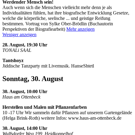
Werdender Mensch sein!
Auch wenn sich die Menschen vielleicht mehr denn je als
Individualitäten fühlen, hat ihre biografische Entwicklung Gesetze,
welche die körperliche, seelische
...
und geistige Reifung
bestimmen. Vortrag von Sylke Ober-Brödlin (Buchautorin
Perspektiven der Biografiearbeit)
Mehr anzeigen
Weniger anzeigen
28. August, 19:30 Uhr
TONALi SAAL
Tantshoyz
Jiddische Tanzparty mit Livemusik. HanseShtetl
Sonntag, 30. August
30. August, 10:00 Uhr
Haus am Ottenbeck
Herstellen und Malen mit Pflanzenfarben
10 -17 Uhr Wir sammeln dafür Pflanzen auf unserem Gartengelände
(Helga Brink-Roth) weitere Infos: www.haus-am-ottenbeck.de
30. August, 14:00 Uhr
Wulfsdorfer Weg 199, Heidkoppelhof