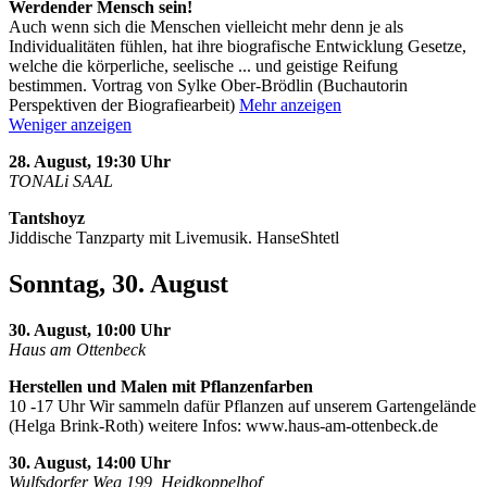
Werdender Mensch sein!
Auch wenn sich die Menschen vielleicht mehr denn je als
Individualitäten fühlen, hat ihre biografische Entwicklung Gesetze,
welche die körperliche, seelische
...
und geistige Reifung
bestimmen. Vortrag von Sylke Ober-Brödlin (Buchautorin
Perspektiven der Biografiearbeit)
Mehr anzeigen
Weniger anzeigen
28. August, 19:30 Uhr
TONALi SAAL
Tantshoyz
Jiddische Tanzparty mit Livemusik. HanseShtetl
Sonntag, 30. August
30. August, 10:00 Uhr
Haus am Ottenbeck
Herstellen und Malen mit Pflanzenfarben
10 -17 Uhr Wir sammeln dafür Pflanzen auf unserem Gartengelände
(Helga Brink-Roth) weitere Infos: www.haus-am-ottenbeck.de
30. August, 14:00 Uhr
Wulfsdorfer Weg 199, Heidkoppelhof