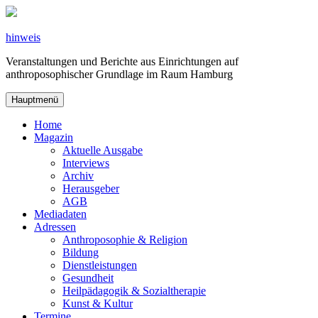
Zum
Inhalt
springen
hinweis
Veranstaltungen und Berichte aus Einrichtungen auf
anthroposophischer Grundlage im Raum Hamburg
Hauptmenü
Home
Magazin
Aktuelle Ausgabe
Interviews
Archiv
Herausgeber
AGB
Mediadaten
Adressen
Anthroposophie & Religion
Bildung
Dienstleistungen
Gesundheit
Heilpädagogik & Sozialtherapie
Kunst & Kultur
Termine