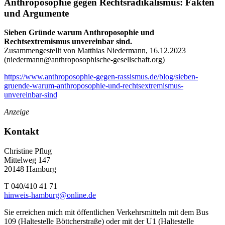
Anthroposophie gegen Rechtsradikalismus: Fakten
und Argumente
Sieben Gründe warum Anthroposophie und
Rechtsextremismus unvereinbar sind.
Zusammengestellt von Matthias Niedermann, 16.12.2023
(
niedermann@anthroposophische-gesellschaft.org
)
https://www.anthroposophie-gegen-rassismus.de/blog/sieben-
gruende-warum-anthroposophie-und-rechtsextremismus-
unvereinbar-sind
Anzeige
Kontakt
Christine Pflug
Mittelweg 147
20148 Hamburg
T 040/410 41 71
hinweis-hamburg@online.de
Sie erreichen mich mit öffentlichen Verkehrsmitteln mit dem Bus
109 (Haltestelle Böttcherstraße) oder mit der U1 (Haltestelle