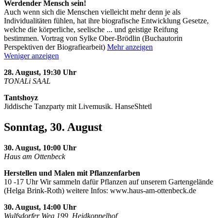
Werdender Mensch sein!
Auch wenn sich die Menschen vielleicht mehr denn je als
Individualitäten fühlen, hat ihre biografische Entwicklung Gesetze,
welche die körperliche, seelische
...
und geistige Reifung
bestimmen. Vortrag von Sylke Ober-Brödlin (Buchautorin
Perspektiven der Biografiearbeit)
Mehr anzeigen
Weniger anzeigen
28. August, 19:30 Uhr
TONALi SAAL
Tantshoyz
Jiddische Tanzparty mit Livemusik. HanseShtetl
Sonntag, 30. August
30. August, 10:00 Uhr
Haus am Ottenbeck
Herstellen und Malen mit Pflanzenfarben
10 -17 Uhr Wir sammeln dafür Pflanzen auf unserem Gartengelände
(Helga Brink-Roth) weitere Infos: www.haus-am-ottenbeck.de
30. August, 14:00 Uhr
Wulfsdorfer Weg 199, Heidkoppelhof