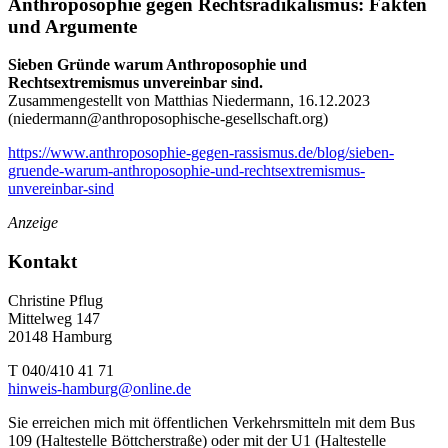
Anthroposophie gegen Rechtsradikalismus: Fakten
und Argumente
Sieben Gründe warum Anthroposophie und
Rechtsextremismus unvereinbar sind.
Zusammengestellt von Matthias Niedermann, 16.12.2023
(
niedermann@anthroposophische-gesellschaft.org
)
https://www.anthroposophie-gegen-rassismus.de/blog/sieben-
gruende-warum-anthroposophie-und-rechtsextremismus-
unvereinbar-sind
Anzeige
Kontakt
Christine Pflug
Mittelweg 147
20148 Hamburg
T 040/410 41 71
hinweis-hamburg@online.de
Sie erreichen mich mit öffentlichen Verkehrsmitteln mit dem Bus
109 (Haltestelle Böttcherstraße) oder mit der U1 (Haltestelle