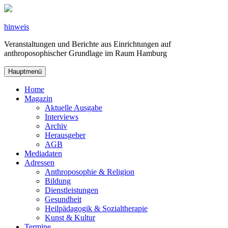
Zum
Inhalt
springen
hinweis
Veranstaltungen und Berichte aus Einrichtungen auf
anthroposophischer Grundlage im Raum Hamburg
Hauptmenü
Home
Magazin
Aktuelle Ausgabe
Interviews
Archiv
Herausgeber
AGB
Mediadaten
Adressen
Anthroposophie & Religion
Bildung
Dienstleistungen
Gesundheit
Heilpädagogik & Sozialtherapie
Kunst & Kultur
Termine