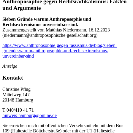
Anthroposophie gegen Rechtsradikalismus: Fakten
und Argumente
Sieben Gründe warum Anthroposophie und
Rechtsextremismus unvereinbar sind.
Zusammengestellt von Matthias Niedermann, 16.12.2023
(
niedermann@anthroposophische-gesellschaft.org
)
https://www.anthroposophie-gegen-rassismus.de/blog/sieben-
gruende-warum-anthroposophie-und-rechtsextremismus-
unvereinbar-sind
Anzeige
Kontakt
Christine Pflug
Mittelweg 147
20148 Hamburg
T 040/410 41 71
hinweis-hamburg@online.de
Sie erreichen mich mit öffentlichen Verkehrsmitteln mit dem Bus
109 (Haltestelle Böttcherstraße) oder mit der U1 (Haltestelle