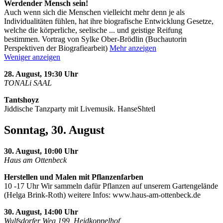
Werdender Mensch sein!
Auch wenn sich die Menschen vielleicht mehr denn je als
Individualitäten fühlen, hat ihre biografische Entwicklung Gesetze,
welche die körperliche, seelische
...
und geistige Reifung
bestimmen. Vortrag von Sylke Ober-Brödlin (Buchautorin
Perspektiven der Biografiearbeit)
Mehr anzeigen
Weniger anzeigen
28. August, 19:30 Uhr
TONALi SAAL
Tantshoyz
Jiddische Tanzparty mit Livemusik. HanseShtetl
Sonntag, 30. August
30. August, 10:00 Uhr
Haus am Ottenbeck
Herstellen und Malen mit Pflanzenfarben
10 -17 Uhr Wir sammeln dafür Pflanzen auf unserem Gartengelände
(Helga Brink-Roth) weitere Infos: www.haus-am-ottenbeck.de
30. August, 14:00 Uhr
Wulfsdorfer Weg 199, Heidkoppelhof