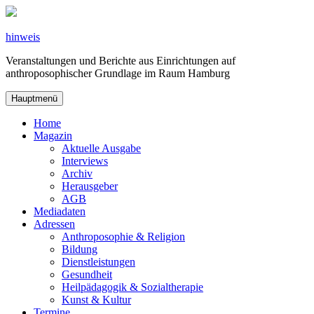
Zum
Inhalt
springen
hinweis
Veranstaltungen und Berichte aus Einrichtungen auf
anthroposophischer Grundlage im Raum Hamburg
Hauptmenü
Home
Magazin
Aktuelle Ausgabe
Interviews
Archiv
Herausgeber
AGB
Mediadaten
Adressen
Anthroposophie & Religion
Bildung
Dienstleistungen
Gesundheit
Heilpädagogik & Sozialtherapie
Kunst & Kultur
Termine