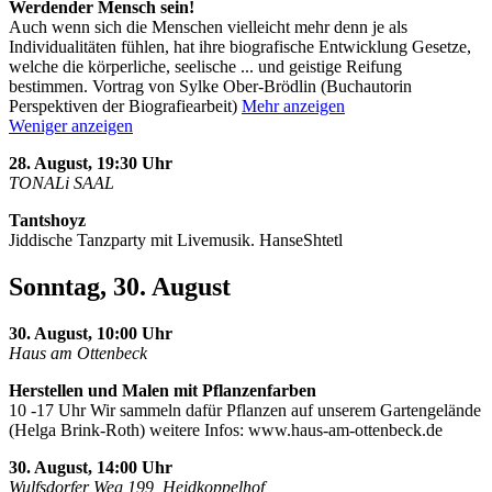
Werdender Mensch sein!
Auch wenn sich die Menschen vielleicht mehr denn je als
Individualitäten fühlen, hat ihre biografische Entwicklung Gesetze,
welche die körperliche, seelische
...
und geistige Reifung
bestimmen. Vortrag von Sylke Ober-Brödlin (Buchautorin
Perspektiven der Biografiearbeit)
Mehr anzeigen
Weniger anzeigen
28. August, 19:30 Uhr
TONALi SAAL
Tantshoyz
Jiddische Tanzparty mit Livemusik. HanseShtetl
Sonntag, 30. August
30. August, 10:00 Uhr
Haus am Ottenbeck
Herstellen und Malen mit Pflanzenfarben
10 -17 Uhr Wir sammeln dafür Pflanzen auf unserem Gartengelände
(Helga Brink-Roth) weitere Infos: www.haus-am-ottenbeck.de
30. August, 14:00 Uhr
Wulfsdorfer Weg 199, Heidkoppelhof