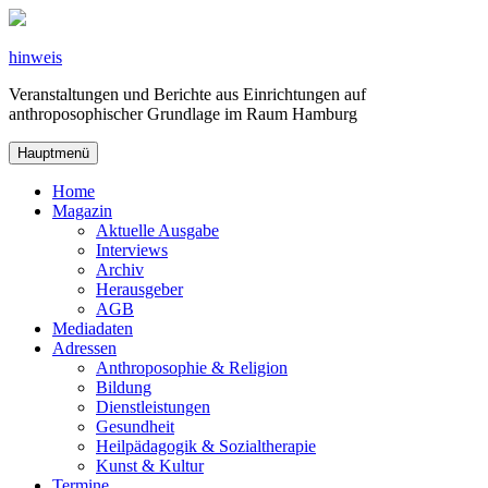
Zum
Inhalt
springen
hinweis
Veranstaltungen und Berichte aus Einrichtungen auf
anthroposophischer Grundlage im Raum Hamburg
Hauptmenü
Home
Magazin
Aktuelle Ausgabe
Interviews
Archiv
Herausgeber
AGB
Mediadaten
Adressen
Anthroposophie & Religion
Bildung
Dienstleistungen
Gesundheit
Heilpädagogik & Sozialtherapie
Kunst & Kultur
Termine