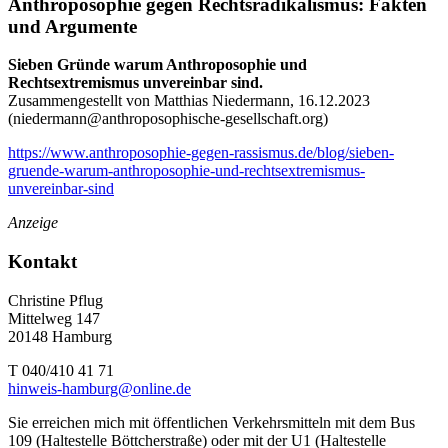
Anthroposophie gegen Rechtsradikalismus: Fakten
und Argumente
Sieben Gründe warum Anthroposophie und
Rechtsextremismus unvereinbar sind.
Zusammengestellt von Matthias Niedermann, 16.12.2023
(
niedermann@anthroposophische-gesellschaft.org
)
https://www.anthroposophie-gegen-rassismus.de/blog/sieben-
gruende-warum-anthroposophie-und-rechtsextremismus-
unvereinbar-sind
Anzeige
Kontakt
Christine Pflug
Mittelweg 147
20148 Hamburg
T 040/410 41 71
hinweis-hamburg@online.de
Sie erreichen mich mit öffentlichen Verkehrsmitteln mit dem Bus
109 (Haltestelle Böttcherstraße) oder mit der U1 (Haltestelle