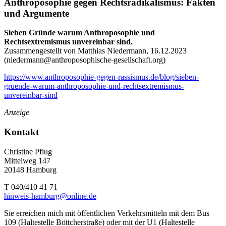
Anthroposophie gegen Rechtsradikalismus: Fakten
und Argumente
Sieben Gründe warum Anthroposophie und
Rechtsextremismus unvereinbar sind.
Zusammengestellt von Matthias Niedermann, 16.12.2023
(
niedermann@anthroposophische-gesellschaft.org
)
https://www.anthroposophie-gegen-rassismus.de/blog/sieben-
gruende-warum-anthroposophie-und-rechtsextremismus-
unvereinbar-sind
Anzeige
Kontakt
Christine Pflug
Mittelweg 147
20148 Hamburg
T 040/410 41 71
hinweis-hamburg@online.de
Sie erreichen mich mit öffentlichen Verkehrsmitteln mit dem Bus
109 (Haltestelle Böttcherstraße) oder mit der U1 (Haltestelle