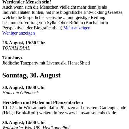
Werdender Mensch sein!
Auch wenn sich die Menschen vielleicht mehr denn je als
Individualitäten fühlen, hat ihre biografische Entwicklung Gesetze,
welche die körperliche, seelische
...
und geistige Reifung
bestimmen. Vortrag von Sylke Ober-Brödlin (Buchautorin
Perspektiven der Biografiearbeit)
Mehr anzeigen
Weniger anzeigen
28. August, 19:30 Uhr
TONALi SAAL
Tantshoyz
Jiddische Tanzparty mit Livemusik. HanseShtetl
Sonntag, 30. August
30. August, 10:00 Uhr
Haus am Ottenbeck
Herstellen und Malen mit Pflanzenfarben
10 -17 Uhr Wir sammeln dafür Pflanzen auf unserem Gartengelände
(Helga Brink-Roth) weitere Infos: www.haus-am-ottenbeck.de
30. August, 14:00 Uhr
Wulfsdorfer Weg 199, Heidkoppelhof