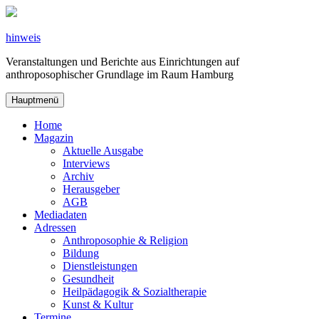
Zum
Inhalt
springen
hinweis
Veranstaltungen und Berichte aus Einrichtungen auf
anthroposophischer Grundlage im Raum Hamburg
Hauptmenü
Home
Magazin
Aktuelle Ausgabe
Interviews
Archiv
Herausgeber
AGB
Mediadaten
Adressen
Anthroposophie & Religion
Bildung
Dienstleistungen
Gesundheit
Heilpädagogik & Sozialtherapie
Kunst & Kultur
Termine