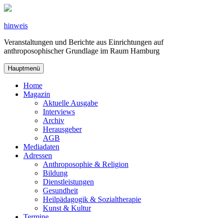
Zum
Inhalt
springen
hinweis
Veranstaltungen und Berichte aus Einrichtungen auf
anthroposophischer Grundlage im Raum Hamburg
Hauptmenü
Home
Magazin
Aktuelle Ausgabe
Interviews
Archiv
Herausgeber
AGB
Mediadaten
Adressen
Anthroposophie & Religion
Bildung
Dienstleistungen
Gesundheit
Heilpädagogik & Sozialtherapie
Kunst & Kultur
Termine