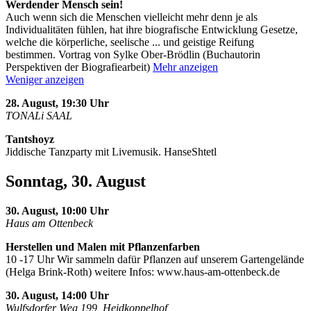
Werdender Mensch sein!
Auch wenn sich die Menschen vielleicht mehr denn je als
Individualitäten fühlen, hat ihre biografische Entwicklung Gesetze,
welche die körperliche, seelische
...
und geistige Reifung
bestimmen. Vortrag von Sylke Ober-Brödlin (Buchautorin
Perspektiven der Biografiearbeit)
Mehr anzeigen
Weniger anzeigen
28. August, 19:30 Uhr
TONALi SAAL
Tantshoyz
Jiddische Tanzparty mit Livemusik. HanseShtetl
Sonntag, 30. August
30. August, 10:00 Uhr
Haus am Ottenbeck
Herstellen und Malen mit Pflanzenfarben
10 -17 Uhr Wir sammeln dafür Pflanzen auf unserem Gartengelände
(Helga Brink-Roth) weitere Infos: www.haus-am-ottenbeck.de
30. August, 14:00 Uhr
Wulfsdorfer Weg 199, Heidkoppelhof