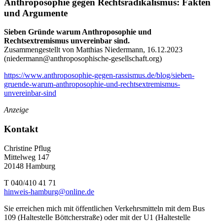
Anthroposophie gegen Rechtsradikalismus: Fakten
und Argumente
Sieben Gründe warum Anthroposophie und
Rechtsextremismus unvereinbar sind.
Zusammengestellt von Matthias Niedermann, 16.12.2023
(
niedermann@anthroposophische-gesellschaft.org
)
https://www.anthroposophie-gegen-rassismus.de/blog/sieben-
gruende-warum-anthroposophie-und-rechtsextremismus-
unvereinbar-sind
Anzeige
Kontakt
Christine Pflug
Mittelweg 147
20148 Hamburg
T 040/410 41 71
hinweis-hamburg@online.de
Sie erreichen mich mit öffentlichen Verkehrsmitteln mit dem Bus
109 (Haltestelle Böttcherstraße) oder mit der U1 (Haltestelle