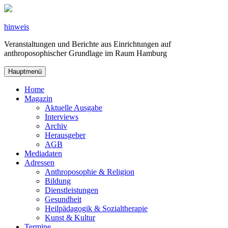
Zum
Inhalt
springen
hinweis
Veranstaltungen und Berichte aus Einrichtungen auf
anthroposophischer Grundlage im Raum Hamburg
Hauptmenü
Home
Magazin
Aktuelle Ausgabe
Interviews
Archiv
Herausgeber
AGB
Mediadaten
Adressen
Anthroposophie & Religion
Bildung
Dienstleistungen
Gesundheit
Heilpädagogik & Sozialtherapie
Kunst & Kultur
Termine