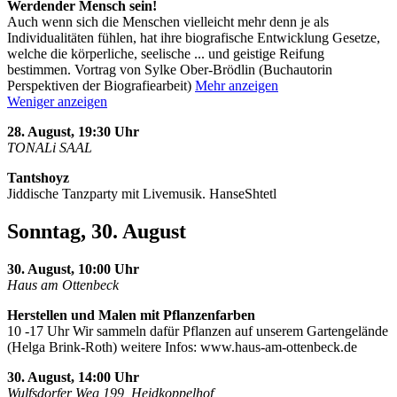
Werdender Mensch sein!
Auch wenn sich die Menschen vielleicht mehr denn je als
Individualitäten fühlen, hat ihre biografische Entwicklung Gesetze,
welche die körperliche, seelische
...
und geistige Reifung
bestimmen. Vortrag von Sylke Ober-Brödlin (Buchautorin
Perspektiven der Biografiearbeit)
Mehr anzeigen
Weniger anzeigen
28. August, 19:30 Uhr
TONALi SAAL
Tantshoyz
Jiddische Tanzparty mit Livemusik. HanseShtetl
Sonntag, 30. August
30. August, 10:00 Uhr
Haus am Ottenbeck
Herstellen und Malen mit Pflanzenfarben
10 -17 Uhr Wir sammeln dafür Pflanzen auf unserem Gartengelände
(Helga Brink-Roth) weitere Infos: www.haus-am-ottenbeck.de
30. August, 14:00 Uhr
Wulfsdorfer Weg 199, Heidkoppelhof