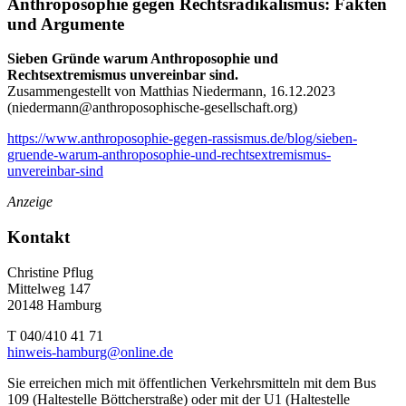
Anthroposophie gegen Rechtsradikalismus: Fakten
und Argumente
Sieben Gründe warum Anthroposophie und
Rechtsextremismus unvereinbar sind.
Zusammengestellt von Matthias Niedermann, 16.12.2023
(
niedermann@anthroposophische-gesellschaft.org
)
https://www.anthroposophie-gegen-rassismus.de/blog/sieben-
gruende-warum-anthroposophie-und-rechtsextremismus-
unvereinbar-sind
Anzeige
Kontakt
Christine Pflug
Mittelweg 147
20148 Hamburg
T 040/410 41 71
hinweis-hamburg@online.de
Sie erreichen mich mit öffentlichen Verkehrsmitteln mit dem Bus
109 (Haltestelle Böttcherstraße) oder mit der U1 (Haltestelle