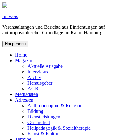
Zum
Inhalt
springen
hinweis
Veranstaltungen und Berichte aus Einrichtungen auf
anthroposophischer Grundlage im Raum Hamburg
Hauptmenü
Home
Magazin
Aktuelle Ausgabe
Interviews
Archiv
Herausgeber
AGB
Mediadaten
Adressen
Anthroposophie & Religion
Bildung
Dienstleistungen
Gesundheit
Heilpädagogik & Sozialtherapie
Kunst & Kultur
Termine