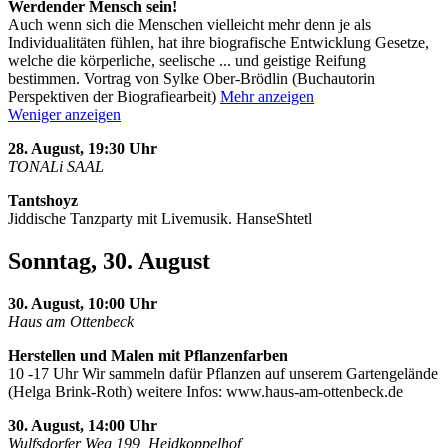
Werdender Mensch sein!
Auch wenn sich die Menschen vielleicht mehr denn je als
Individualitäten fühlen, hat ihre biografische Entwicklung Gesetze,
welche die körperliche, seelische
...
und geistige Reifung
bestimmen. Vortrag von Sylke Ober-Brödlin (Buchautorin
Perspektiven der Biografiearbeit)
Mehr anzeigen
Weniger anzeigen
28. August, 19:30 Uhr
TONALi SAAL
Tantshoyz
Jiddische Tanzparty mit Livemusik. HanseShtetl
Sonntag, 30. August
30. August, 10:00 Uhr
Haus am Ottenbeck
Herstellen und Malen mit Pflanzenfarben
10 -17 Uhr Wir sammeln dafür Pflanzen auf unserem Gartengelände
(Helga Brink-Roth) weitere Infos: www.haus-am-ottenbeck.de
30. August, 14:00 Uhr
Wulfsdorfer Weg 199, Heidkoppelhof