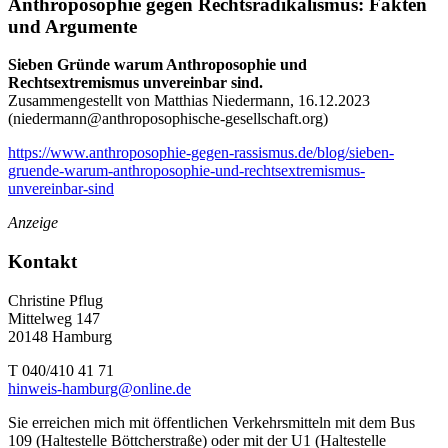
Anthroposophie gegen Rechtsradikalismus: Fakten
und Argumente
Sieben Gründe warum Anthroposophie und
Rechtsextremismus unvereinbar sind.
Zusammengestellt von Matthias Niedermann, 16.12.2023
(
niedermann@anthroposophische-gesellschaft.org
)
https://www.anthroposophie-gegen-rassismus.de/blog/sieben-
gruende-warum-anthroposophie-und-rechtsextremismus-
unvereinbar-sind
Anzeige
Kontakt
Christine Pflug
Mittelweg 147
20148 Hamburg
T 040/410 41 71
hinweis-hamburg@online.de
Sie erreichen mich mit öffentlichen Verkehrsmitteln mit dem Bus
109 (Haltestelle Böttcherstraße) oder mit der U1 (Haltestelle