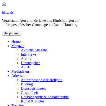
Zum
Inhalt
springen
hinweis
Veranstaltungen und Berichte aus Einrichtungen auf
anthroposophischer Grundlage im Raum Hamburg
Hauptmenü
Home
Magazin
Aktuelle Ausgabe
Interviews
Archiv
Herausgeber
AGB
Mediadaten
Adressen
Anthroposophie & Religion
Bildung
Dienstleistungen
Gesundheit
Heilpädagogik & Sozialtherapie
Kunst & Kultur
Termine