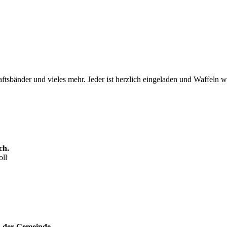
ftsbänder und vieles mehr. Jeder ist herzlich eingeladen und Waffeln 
ch.
oll
n der Gemeinde