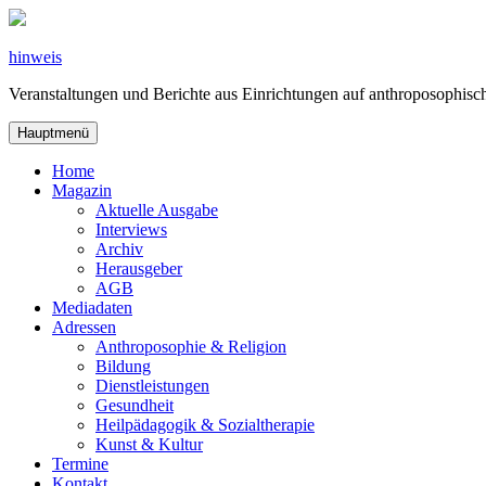
Zum
Inhalt
springen
hinweis
Veranstaltungen und Berichte aus Einrichtungen auf anthroposophi
Hauptmenü
Home
Magazin
Aktuelle Ausgabe
Interviews
Archiv
Herausgeber
AGB
Mediadaten
Adressen
Anthroposophie & Religion
Bildung
Dienstleistungen
Gesundheit
Heilpädagogik & Sozialtherapie
Kunst & Kultur
Termine
Kontakt