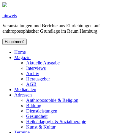
Zum
Inhalt
springen
hinweis
Veranstaltungen und Berichte aus Einrichtungen auf
anthroposophischer Grundlage im Raum Hamburg
Hauptmenü
Home
Magazin
Aktuelle Ausgabe
Interviews
Archiv
Herausgeber
AGB
Mediadaten
Adressen
Anthroposophie & Religion
Bildung
Dienstleistungen
Gesundheit
Heilpädagogik & Sozialtherapie
Kunst & Kultur
Termine