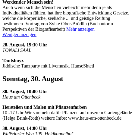
Werdender Mensch sein!
Auch wenn sich die Menschen vielleicht mehr denn je als
Individualitäten fühlen, hat ihre biografische Entwicklung Gesetze,
welche die körperliche, seelische
...
und geistige Reifung
bestimmen. Vortrag von Sylke Ober-Brödlin (Buchautorin
Perspektiven der Biografiearbeit)
Mehr anzeigen
Weniger anzeigen
28. August, 19:30 Uhr
TONALi SAAL
Tantshoyz
Jiddische Tanzparty mit Livemusik. HanseShtetl
Sonntag, 30. August
30. August, 10:00 Uhr
Haus am Ottenbeck
Herstellen und Malen mit Pflanzenfarben
10 -17 Uhr Wir sammeln dafür Pflanzen auf unserem Gartengelände
(Helga Brink-Roth) weitere Infos: www.haus-am-ottenbeck.de
30. August, 14:00 Uhr
Wulfsdorfer Weg 199, Heidkoppelhof