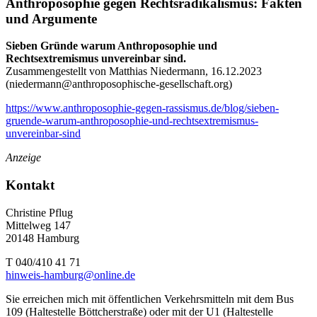
Anthroposophie gegen Rechtsradikalismus: Fakten
und Argumente
Sieben Gründe warum Anthroposophie und
Rechtsextremismus unvereinbar sind.
Zusammengestellt von Matthias Niedermann, 16.12.2023
(
niedermann@anthroposophische-gesellschaft.org
)
https://www.anthroposophie-gegen-rassismus.de/blog/sieben-
gruende-warum-anthroposophie-und-rechtsextremismus-
unvereinbar-sind
Anzeige
Kontakt
Christine Pflug
Mittelweg 147
20148 Hamburg
T 040/410 41 71
hinweis-hamburg@online.de
Sie erreichen mich mit öffentlichen Verkehrsmitteln mit dem Bus
109 (Haltestelle Böttcherstraße) oder mit der U1 (Haltestelle