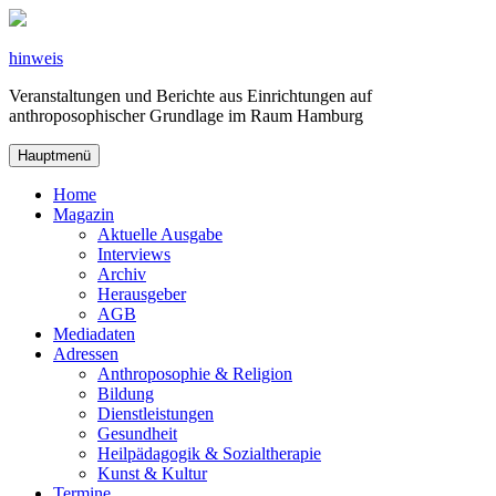
Zum
Inhalt
springen
hinweis
Veranstaltungen und Berichte aus Einrichtungen auf
anthroposophischer Grundlage im Raum Hamburg
Hauptmenü
Home
Magazin
Aktuelle Ausgabe
Interviews
Archiv
Herausgeber
AGB
Mediadaten
Adressen
Anthroposophie & Religion
Bildung
Dienstleistungen
Gesundheit
Heilpädagogik & Sozialtherapie
Kunst & Kultur
Termine