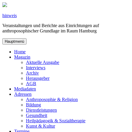
Zum
Inhalt
springen
hinweis
Veranstaltungen und Berichte aus Einrichtungen auf
anthroposophischer Grundlage im Raum Hamburg
Hauptmenü
Home
Magazin
Aktuelle Ausgabe
Interviews
Archiv
Herausgeber
AGB
Mediadaten
Adressen
Anthroposophie & Religion
Bildung
Dienstleistungen
Gesundheit
Heilpädagogik & Sozialtherapie
Kunst & Kultur
Termine