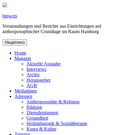
Zum
Inhalt
springen
hinweis
Veranstaltungen und Berichte aus Einrichtungen auf
anthroposophischer Grundlage im Raum Hamburg
Hauptmenü
Home
Magazin
Aktuelle Ausgabe
Interviews
Archiv
Herausgeber
AGB
Mediadaten
Adressen
Anthroposophie & Religion
Bildung
Dienstleistungen
Gesundheit
Heilpädagogik & Sozialtherapie
Kunst & Kultur
Termine