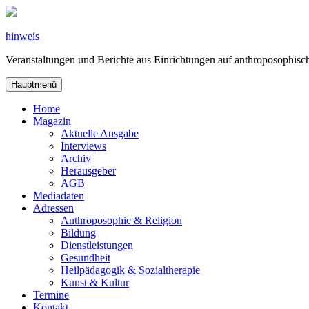
Zum
Inhalt
springen
hinweis
Veranstaltungen und Berichte aus Einrichtungen auf anthroposophi
Hauptmenü
Home
Magazin
Aktuelle Ausgabe
Interviews
Archiv
Herausgeber
AGB
Mediadaten
Adressen
Anthroposophie & Religion
Bildung
Dienstleistungen
Gesundheit
Heilpädagogik & Sozialtherapie
Kunst & Kultur
Termine
Kontakt