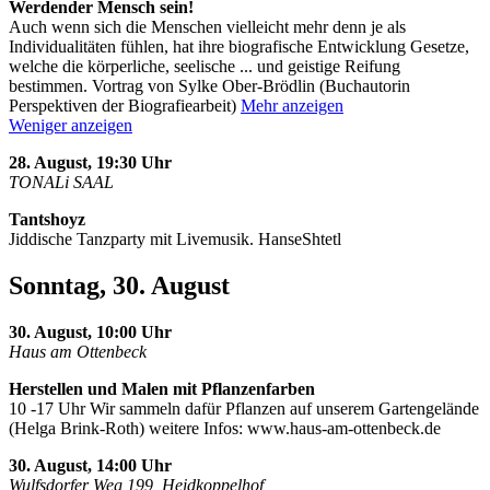
Werdender Mensch sein!
Auch wenn sich die Menschen vielleicht mehr denn je als
Individualitäten fühlen, hat ihre biografische Entwicklung Gesetze,
welche die körperliche, seelische
...
und geistige Reifung
bestimmen. Vortrag von Sylke Ober-Brödlin (Buchautorin
Perspektiven der Biografiearbeit)
Mehr anzeigen
Weniger anzeigen
28. August, 19:30 Uhr
TONALi SAAL
Tantshoyz
Jiddische Tanzparty mit Livemusik. HanseShtetl
Sonntag, 30. August
30. August, 10:00 Uhr
Haus am Ottenbeck
Herstellen und Malen mit Pflanzenfarben
10 -17 Uhr Wir sammeln dafür Pflanzen auf unserem Gartengelände
(Helga Brink-Roth) weitere Infos: www.haus-am-ottenbeck.de
30. August, 14:00 Uhr
Wulfsdorfer Weg 199, Heidkoppelhof