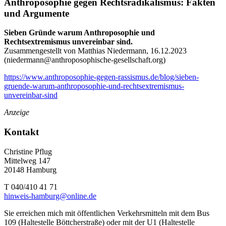
Anthroposophie gegen Rechtsradikalismus: Fakten
und Argumente
Sieben Gründe warum Anthroposophie und
Rechtsextremismus unvereinbar sind.
Zusammengestellt von Matthias Niedermann, 16.12.2023
(
niedermann@anthroposophische-gesellschaft.org
)
https://www.anthroposophie-gegen-rassismus.de/blog/sieben-
gruende-warum-anthroposophie-und-rechtsextremismus-
unvereinbar-sind
Anzeige
Kontakt
Christine Pflug
Mittelweg 147
20148 Hamburg
T 040/410 41 71
hinweis-hamburg@online.de
Sie erreichen mich mit öffentlichen Verkehrsmitteln mit dem Bus
109 (Haltestelle Böttcherstraße) oder mit der U1 (Haltestelle