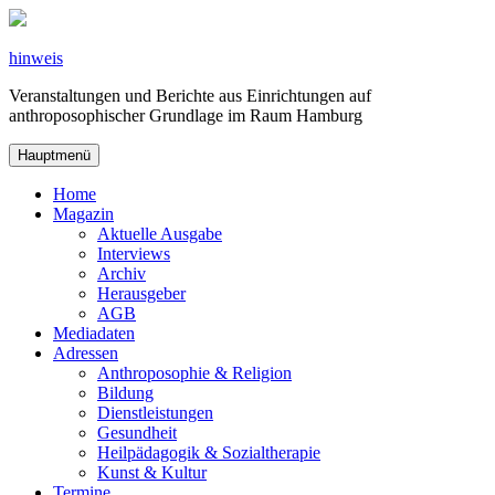
Zum
Inhalt
springen
hinweis
Veranstaltungen und Berichte aus Einrichtungen auf
anthroposophischer Grundlage im Raum Hamburg
Hauptmenü
Home
Magazin
Aktuelle Ausgabe
Interviews
Archiv
Herausgeber
AGB
Mediadaten
Adressen
Anthroposophie & Religion
Bildung
Dienstleistungen
Gesundheit
Heilpädagogik & Sozialtherapie
Kunst & Kultur
Termine