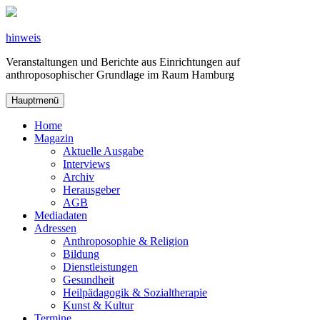
Zum
Inhalt
springen
hinweis
Veranstaltungen und Berichte aus Einrichtungen auf
anthroposophischer Grundlage im Raum Hamburg
Hauptmenü
Home
Magazin
Aktuelle Ausgabe
Interviews
Archiv
Herausgeber
AGB
Mediadaten
Adressen
Anthroposophie & Religion
Bildung
Dienstleistungen
Gesundheit
Heilpädagogik & Sozialtherapie
Kunst & Kultur
Termine