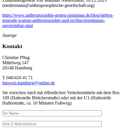
Zusammengestellt von Matthias Niedermann, 16.12.2023
(
niedermann@anthroposophische-gesellschaft.org
)
https://www.anthroposophie-gegen-rassismus.de/blog/sieben-
gruende-warum-anthroposophie-und-rechtsextremismus-
unvereinbar-sind
Anzeige
Kontakt
Christine Pflug
Mittelweg 147
20148 Hamburg
T 040/410 41 71
hinweis-hamburg@online.de
Sie erreichen mich mit öffentlichen Verkehrsmitteln mit dem Bus
109 (Haltestelle Böttcherstraße) oder mit der U1 (Haltestelle
Hallerstraße, ca. 10 Minuten Fußweg).