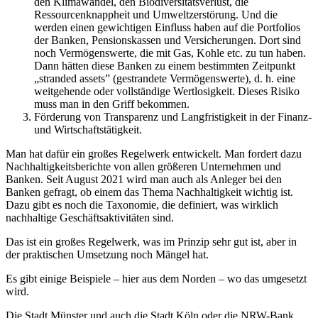
den Klimawandel, den Biodiversitätsverlust, die
Ressourcenknappheit und Umweltzerstörung. Und die
werden einen gewichtigen Einfluss haben auf die Portfolios
der Banken, Pensionskassen und Versicherungen. Dort sind
noch Vermögenswerte, die mit Gas, Kohle etc. zu tun haben.
Dann hätten diese Banken zu einem bestimmten Zeitpunkt
„stranded assets” (gestrandete Vermögenswerte), d. h. eine
weitgehende oder vollständige Wertlosigkeit. Dieses Risiko
muss man in den Griff bekommen.
Förderung von Transparenz und Langfristigkeit in der Finanz-
und Wirtschaftstätigkeit.
Man hat dafür ein großes Regelwerk entwickelt. Man fordert dazu
Nachhaltigkeitsberichte von allen größeren Unternehmen und
Banken. Seit August 2021 wird man auch als Anleger bei den
Banken gefragt, ob einem das Thema Nachhaltigkeit wichtig ist.
Dazu gibt es noch die Taxonomie, die definiert, was wirklich
nachhaltige Geschäftsaktivitäten sind.
Das ist ein großes Regelwerk, was im Prinzip sehr gut ist, aber in
der praktischen Umsetzung noch Mängel hat.
Es gibt einige Beispiele – hier aus dem Norden – wo das umgesetzt
wird.
Die Stadt Münster und auch die Stadt Köln oder die NRW-Bank