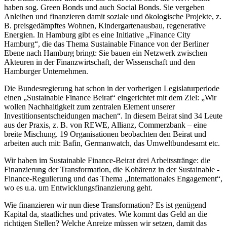
haben sog. Green Bonds und auch Social Bonds. Sie vergeben
Anleihen und finanzieren damit soziale und ökologische Projekte, z.
B. preisgedämpftes Wohnen, Kindergartenausbau, regenerative
Energien. In Hamburg gibt es eine Initiative „Finance City
Hamburg“, die das Thema Sustainable Finance von der Berliner
Ebene nach Hamburg bringt: Sie bauen ein Netzwerk zwischen
Akteuren in der Finanzwirtschaft, der Wissenschaft und den
Hamburger Unternehmen.
Die Bundesregierung hat schon in der vorherigen Legislaturperiode
einen „Sustainable Finance Beirat“ eingerichtet mit dem Ziel: „Wir
wollen Nachhaltigkeit zum zentralen Element unserer
Investitionsentscheidungen machen“. In diesem Beirat sind 34 Leute
aus der Praxis, z. B. von REWE, Allianz, Commerzbank – eine
breite Mischung. 19 Organisationen beobachten den Beirat und
arbeiten auch mit: Bafin, Germanwatch, das Umweltbundesamt etc.
Wir haben im Sustainable Finance-Beirat drei Arbeitsstränge: die
Finanzierung der Transformation, die Kohärenz in der Sustainable -
Finance-Regulierung und das Thema „Internationales Engagement“,
wo es u.a. um Entwicklungsfinanzierung geht.
Wie finanzieren wir nun diese Transformation? Es ist genügend
Kapital da, staatliches und privates. Wie kommt das Geld an die
richtigen Stellen? Welche Anreize müssen wir setzen, damit das