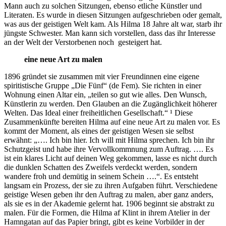
Mann auch zu solchen Sitzungen, ebenso etliche Künstler und
Literaten. Es wurde in diesen Sitzungen aufgeschrieben oder gemalt,
was aus der geistigen Welt kam. Als Hilma 18 Jahre alt war, starb ihr
jüngste Schwester. Man kann sich vorstellen, dass das ihr Interesse
an der Welt der Verstorbenen noch gesteigert hat.
eine neue Art zu malen
1896 gründet sie zusammen mit vier Freundinnen eine eigene
spiritistische Gruppe „Die Fünf“ (de Fem). Sie richten in einer
Wohnung einen Altar ein, „teilen so gut wie alles. Den Wunsch,
Künstlerin zu werden. Den Glauben an die Zugänglichkeit höherer
Welten. Das Ideal einer freiheitlichen Gesellschaft.“ ¹ Diese
Zusammenkünfte bereiten Hilma auf eine neue Art zu malen vor. Es
kommt der Moment, als eines der geistigen Wesen sie selbst
erwähnt: „…. Ich bin hier. Ich will mit Hilma sprechen. Ich bin ihr
Schutzgeist und habe ihre Vervollkommnung zum Auftrag. …. Es
ist ein klares Licht auf deinen Weg gekommen, lasse es nicht durch
die dunklen Schatten des Zweifels verdeckt werden, sondern
wandere froh und demütig in seinem Schein ….“. Es entsteht
langsam ein Prozess, der sie zu ihren Aufgaben führt. Verschiedene
geistige Wesen geben ihr den Auftrag zu malen, aber ganz anders,
als sie es in der Akademie gelernt hat. 1906 beginnt sie abstrakt zu
malen. Für die Formen, die Hilma af Klint in ihrem Atelier in der
Hamngatan auf das Papier bringt, gibt es keine Vorbilder in der