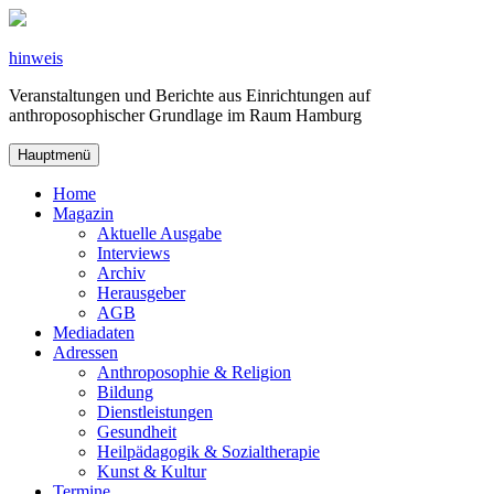
Zum
Inhalt
springen
hinweis
Veranstaltungen und Berichte aus Einrichtungen auf
anthroposophischer Grundlage im Raum Hamburg
Hauptmenü
Home
Magazin
Aktuelle Ausgabe
Interviews
Archiv
Herausgeber
AGB
Mediadaten
Adressen
Anthroposophie & Religion
Bildung
Dienstleistungen
Gesundheit
Heilpädagogik & Sozialtherapie
Kunst & Kultur
Termine