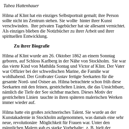
Tabea Hattenhauer
Hilma af Klint hat ein einziges Selbstportrait gemalt; ihre Person
sollte nicht im Zentrum stehen. Sie wollte hinter ihrer Kunst
verschwinden. Ihre privaten Tagebücher hat sie allesamt vernichtet.
Als einziges blieben die Notizbücher zu ihrer Arbeit und ihrer
spirituellen Entwicklung.
Zu ihrer Biografie
Hilma af Klint wurde am 26. Oktober 1862 an einem Sonntag
geboren, auf Schloss Karlberg in der Nähe von Stockholm. Sie war
das vierte Kind von Mathilda Sontag und Victor af Klint. Der Vater
war Offizier bei der schwedischen Marine, die Familie war
wohlhabend. Der Großvater Gustav fertigte Seekarten für die
gesamte Nord- und Ostsee an. Hilma betrachtete schon früh diese
Seekarten mit den feinen, gestrichelten Linien, die das Unsichtbare,
nämlich die Tiefe der See sichtbar machen. Dieses Motiv der
gestrichelten Linien tauchte in ihren späteren malerischen Werken
immer wieder auf.
Hilma hatte ein großes zeichnerisches Talent. Sie wurde an der
Kunstakademie in Stockholm aufgenommen, was damals eine sehr
neue, revolutionäre Möglichkeit für Frauen war. Unter den
männlichen Malern gab es starke Vorbehalte; z. B. hielt der