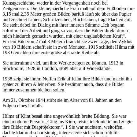
Kunstgeschichte, weder in der Vergangenheit noch bei
Zeitgenossen. Die kleine, zierliche Frau malt auf dem Fußboden ihre
3,15 mal 2,35 Meter großen Bilder, barfuß läuft sie über das Papier
und zeichnet Linien, Schriftzeichen, Buchstaben, trägt Flächen auf.
Sie steht dabei im Dialog mit ihrer inneren Stimme „Ich begann
sofort mit der Arbeit und ging so vor, dass die Bilder direkt durch
mich hindurch gemacht wurden, mit einer unglaublichen Kraft“.
Für ein Bild von 2 mal 3 Metern braucht sie zwei Tage, den Zyklus
von 10 Bildern schafft sie in zwei Monaten. 1915 schließt Hilma mit
193 Gemälden ihre erste große abstrakte Reihe ab.
Sie unternimmt viel, um ihre Werke zeigen zu können, 1913 in
Stockholm, 1928 in London, stößt aber auf Widerstände.
1938 zeigt sie ihrem Neffen Erik af Klint ihre Bilder und macht ihn
später zu ihrem Alleinerben. Sie bestimmt auch, dass die Bilder
immer zusammen bleiben sollen.
Am 21. Oktober 1944 stirbt sie im Alter von 81 Jahren an den
Folgen eines Unfalls.
Hilma af Klint besaß eine ungewöhnlich breite Bildung. Sie war
eine moderne Person: „Ging ins Kino, reiste, telefonierte und zeigte
ihre Bilder mit Diaprojektoren“. 1 Sie war nüchtern, weltoffen,
dachte klar und scharfsinnig, interessierte sich schon früh für