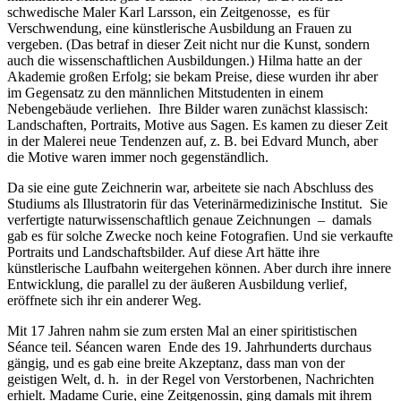
schwedische Maler Karl Larsson, ein Zeitgenosse, es für
Verschwendung, eine künstlerische Ausbildung an Frauen zu
vergeben. (Das betraf in dieser Zeit nicht nur die Kunst, sondern
auch die wissenschaftlichen Ausbildungen.) Hilma hatte an der
Akademie großen Erfolg; sie bekam Preise, diese wurden ihr aber
im Gegensatz zu den männlichen Mitstudenten in einem
Nebengebäude verliehen. Ihre Bilder waren zunächst klassisch:
Landschaften, Portraits, Motive aus Sagen. Es kamen zu dieser Zeit
in der Malerei neue Tendenzen auf, z. B. bei Edvard Munch, aber
die Motive waren immer noch gegenständlich.
Da sie eine gute Zeichnerin war, arbeitete sie nach Abschluss des
Studiums als Illustratorin für das Veterinärmedizinische Institut. Sie
verfertigte naturwissenschaftlich genaue Zeichnungen – damals
gab es für solche Zwecke noch keine Fotografien. Und sie verkaufte
Portraits und Landschaftsbilder. Auf diese Art hätte ihre
künstlerische Laufbahn weitergehen können. Aber durch ihre innere
Entwicklung, die parallel zu der äußeren Ausbildung verlief,
eröffnete sich ihr ein anderer Weg.
Mit 17 Jahren nahm sie zum ersten Mal an einer spiritistischen
Séance teil. Séancen waren Ende des 19. Jahrhunderts durchaus
gängig, und es gab eine breite Akzeptanz, dass man von der
geistigen Welt, d. h. in der Regel von Verstorbenen, Nachrichten
erhielt. Madame Curie, eine Zeitgenossin, ging damals mit ihrem