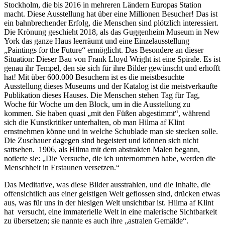
Stockholm, die bis 2016 in mehreren Ländern Europas Station
macht. Diese Ausstellung hat über eine Millionen Besucher! Das ist
ein bahnbrechender Erfolg, die Menschen sind plötzlich interessiert.
Die Krönung geschieht 2018, als das Guggenheim Museum in New
York das ganze Haus leerräumt und eine Einzelausstellung
„Paintings for the Future“ ermöglicht. Das Besondere an dieser
Situation: Dieser Bau von Frank Lloyd Wright ist eine Spirale. Es ist
genau ihr Tempel, den sie sich für ihre Bilder gewünscht und erhofft
hat! Mit über 600.000 Besuchern ist es die meistbesuchte
Ausstellung dieses Museums und der Katalog ist die meistverkaufte
Publikation dieses Hauses. Die Menschen stehen Tag für Tag,
Woche für Woche um den Block, um in die Ausstellung zu
kommen. Sie haben quasi „mit den Füßen abgestimmt“, während
sich die Kunstkritiker unterhalten, ob man Hilma af Klint
ernstnehmen könne und in welche Schublade man sie stecken solle.
Die Zuschauer dagegen sind begeistert und können sich nicht
sattsehen. 1906, als Hilma mit dem abstrakten Malen begann,
notierte sie: „Die Versuche, die ich unternommen habe, werden die
Menschheit in Erstaunen versetzen.“
Das Meditative, was diese Bilder ausstrahlen, und die Inhalte, die
offensichtlich aus einer geistigen Welt geflossen sind, drücken etwas
aus, was für uns in der hiesigen Welt unsichtbar ist. Hilma af Klint
hat versucht, eine immaterielle Welt in eine malerische Sichtbarkeit
zu übersetzen; sie nannte es auch ihre „astralen Gemälde“.