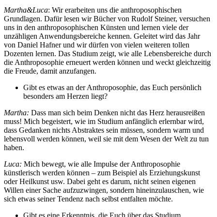
Martha&Luca
: Wir erarbeiten uns die anthroposophischen
Grundlagen. Dafür lesen wir Bücher von Rudolf Steiner, versuchen
uns in den anthroposophischen Künsten und lernen viele der
unzähligen Anwendungsbereiche kennen. Geleitet wird das Jahr
von Daniel Hafner und wir dürfen von vielen weiteren tollen
Dozenten lernen. Das Studium zeigt, wie alle Lebensbereiche durch
die Anthroposophie erneuert werden können und weckt gleichzeitig
die Freude, damit anzufangen.
Gibt es etwas an der Anthroposophie, das Euch persönlich
besonders am Herzen liegt?
Martha:
Dass man sich beim Denken nicht das Herz herausreißen
muss! Mich begeistert, wie im Studium anfänglich erlernbar wird,
dass Gedanken nichts Abstraktes sein müssen, sondern warm und
lebensvoll werden können, weil sie mit dem Wesen der Welt zu tun
haben.
Luca:
Mich bewegt, wie alle Impulse der Anthroposophie
künstlerisch werden können – zum Beispiel als Erziehungskunst
oder Heilkunst usw. Dabei geht es darum, nicht seinen eigenen
Willen einer Sache aufzuzwingen, sondern hineinzulauschen, wie
sich etwas seiner Tendenz nach selbst entfalten möchte.
Gibt es eine Erkenntnis, die Euch über das Studium