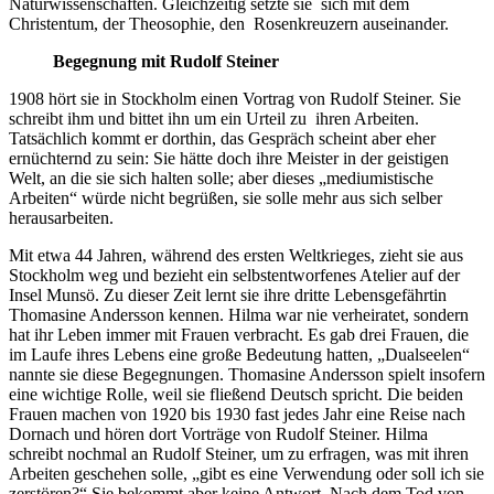
Naturwissenschaften. Gleichzeitig setzte sie sich mit dem
Christentum, der Theosophie, den Rosenkreuzern auseinander.
Begegnung mit Rudolf Steiner
1908 hört sie in Stockholm einen Vortrag von Rudolf Steiner. Sie
schreibt ihm und bittet ihn um ein Urteil zu ihren Arbeiten.
Tatsächlich kommt er dorthin, das Gespräch scheint aber eher
ernüchternd zu sein: Sie hätte doch ihre Meister in der geistigen
Welt, an die sie sich halten solle; aber dieses „mediumistische
Arbeiten“ würde nicht begrüßen, sie solle mehr aus sich selber
herausarbeiten.
Mit etwa 44 Jahren, während des ersten Weltkrieges, zieht sie aus
Stockholm weg und bezieht ein selbstentworfenes Atelier auf der
Insel Munsö. Zu dieser Zeit lernt sie ihre dritte Lebensgefährtin
Thomasine Andersson kennen. Hilma war nie verheiratet, sondern
hat ihr Leben immer mit Frauen verbracht. Es gab drei Frauen, die
im Laufe ihres Lebens eine große Bedeutung hatten, „Dualseelen“
nannte sie diese Begegnungen. Thomasine Andersson spielt insofern
eine wichtige Rolle, weil sie fließend Deutsch spricht. Die beiden
Frauen machen von 1920 bis 1930 fast jedes Jahr eine Reise nach
Dornach und hören dort Vorträge von Rudolf Steiner. Hilma
schreibt nochmal an Rudolf Steiner, um zu erfragen, was mit ihren
Arbeiten geschehen solle, „gibt es eine Verwendung oder soll ich sie
zerstören?“ Sie bekommt aber keine Antwort. Nach dem Tod von