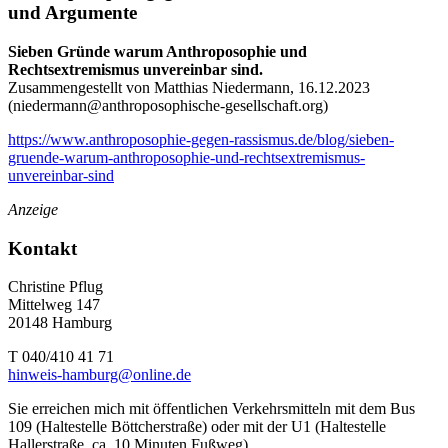
und Argumente
Sieben Gründe warum Anthroposophie und
Rechtsextremismus unvereinbar sind.
Zusammengestellt von Matthias Niedermann, 16.12.2023
(
niedermann@anthroposophische-gesellschaft.org
)
https://www.anthroposophie-gegen-rassismus.de/blog/sieben-
gruende-warum-anthroposophie-und-rechtsextremismus-
unvereinbar-sind
Anzeige
Kontakt
Christine Pflug
Mittelweg 147
20148 Hamburg
T 040/410 41 71
hinweis-hamburg@online.de
Sie erreichen mich mit öffentlichen Verkehrsmitteln mit dem Bus
109 (Haltestelle Böttcherstraße) oder mit der U1 (Haltestelle
Hallerstraße, ca. 10 Minuten Fußweg).