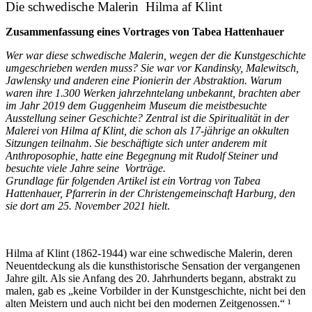
Die schwedische Malerin Hilma af Klint
Zusammenfassung eines Vortrages von Tabea Hattenhauer
Wer war diese schwedische Malerin, wegen der die Kunstgeschichte
umgeschrieben werden muss? Sie war vor Kandinsky, Malewitsch,
Jawlensky und anderen eine Pionierin der Abstraktion. Warum
waren ihre 1.300 Werken jahrzehntelang unbekannt, brachten aber
im Jahr 2019 dem Guggenheim Museum die meistbesuchte
Ausstellung seiner Geschichte? Zentral ist die Spiritualität in der
Malerei von Hilma af Klint, die schon als 17-jährige an okkulten
Sitzungen teilnahm. Sie beschäftigte sich unter anderem mit
Anthroposophie, hatte eine Begegnung mit Rudolf Steiner und
besuchte viele Jahre seine Vorträge.
Grundlage für folgenden Artikel ist ein Vortrag von Tabea
Hattenhauer, Pfarrerin in der Christengemeinschaft Harburg, den
sie dort am 25. November 2021 hielt
.
Hilma af Klint (1862-1944) war eine schwedische Malerin, deren
Neuentdeckung als die kunsthistorische Sensation der vergangenen
Jahre gilt. Als sie Anfang des 20. Jahrhunderts begann, abstrakt zu
malen, gab es „keine Vorbilder in der Kunstgeschichte, nicht bei den
alten Meistern und auch nicht bei den modernen Zeitgenossen.“ ¹