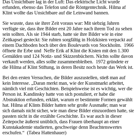
Das Unsichtbare lag in der Luft: Das elektrische Licht wurde
erfunden, ebenso das Telefon und die Röntgentechnik. Hilma af
Klint wollte das Unsichtbare auf die Leinwand bannen.
Sie wusste, dass sie ihrer Zeit voraus war: Mit siebzig Jahren
verfügte sie, dass ihre Bilder erst 20 Jahre nach ihrem Tod zu sehen
sein sollten. Als sie 1944 starb, hatte sie ihre Bilder wie in eine
Zeitkapsel gesteckt: Sie ruhten sorgfältig in Holzkisten verpackt auf
einem Dachboden hoch über den Boulevards von Stockholm. 1966
öffnete ihr Erbe und Neffe Erik af Klint die Kisten mit den 1.300
Gemälden und 124 Notiz- und Skizzenbüchern. Nichts sollte davon
verkauft werden, alles sollte zusammenbleiben. 1972 gründete er
die Hilma af Klint Stiftung, in deren Besitz noch heute das Werk ist.
Bei den ersten Versuchen, die Bilder auszustellen, stieß man auf
kein Interesse. „Daran merkt man, wie der Kunstmarkt arbeitet,
nämlich viel mit Geschichten. Beispielsweise ist es wichtig, wer die
Person ist. Kandinsky hatte von sich postuliert, er habe die
Abstraktion erfunden, erklärt, warum er bestimmte Formen gewählt
hat. Hilma af Klints Bilder hatten sehr große Ausmaße; man war
sich damals nicht sicher, wie man diese Bilder einzuordnen hatte, sie
passten nicht in die erzählte Geschichte. Es war auch in dieser
Zeitepoche äußerst unüblich, dass Frauen überhaupt an einer
Kunstakademie studierten, geschweige denn Beachtenswertes
erschufen.“ (Tabea Hattenhauer)