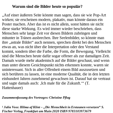
Warum sind die Bilder heute so populär?
„Auf einer äußeren Seite könnte man sagen, dass sie wie Pop-Art
wirken; sie erscheinen modern, plakativ, man könnte daraus ein
Poster machen. Aber das ist es nicht allein, sonst hätten sie nicht
diese starke Wirkung. Es wird immer wieder beschrieben, dass
Menschen sehr lange Zeit vor diesen Bildern zubringen und
mitunter in Tränen ausbrechen. Ihre Seelenbilder, so könnte man
ihre „astrale Bilder“ auch nennen, sprechen direkt bei den Menschen
etwas an, was nicht über die Interpretation oder den Verstand
kommt, sondern über die Farbe, die Form, die Bewegung. Vielleicht
sind die Menschen heute dafür sogar offener als zur damaligen Zeit.
Damals wurde mehr akademisch auf die Bilder geschaut, und wenn
man unter diesem Gesichtspunkt nichts erkennen konnte, waren sie
uninteressant. Sich in aller Offenheit einem Bild auszusetzen und
sich berühren zu lassen, ist eine moderne Qualität, die in den letzten
einhundert Jahren zunehmend gewachsen ist. Darauf hat sie vertraut
und sagte damals auch: ‚Ich male für die Zukunft.‘“ (T.
Hattenhauer)
Zusammenfassung des Vortrages: Christine Pflug
¹ Julia Voss: Hilma af Klint – „Die Menschheit in Erstaunen versetzen“ S.
Fischer Verlag, Frankfurt am Main 2020 ISBN 9783103973679