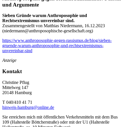
und Argumente
Sieben Gründe warum Anthroposophie und
Rechtsextremismus unvereinbar sind.
Zusammengestellt von Matthias Niedermann, 16.12.2023
(
niedermann@anthroposophische-gesellschaft.org
)
https://www.anthroposophie-gegen-rassismus.de/blog/sieben-
gruende-warum-anthroposophie-und-rechtsextremismus-
unvereinbar-sind
Anzeige
Kontakt
Christine Pflug
Mittelweg 147
20148 Hamburg
T 040/410 41 71
hinweis-hamburg@online.de
Sie erreichen mich mit öffentlichen Verkehrsmitteln mit dem Bus
109 (Haltestelle Böttcherstraße) oder mit der U1 (Haltestelle