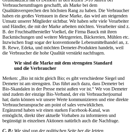
Verbraucherumfragen geschafft, als Marke bei dem
Qualitätsversprechen den höchsten Rang zu haben. Die Verbraucher
haben ein großes Vertrauen in diese Marke, das wird am steigenden
Umsatz unserer Mitglieder sichtbar. Wir haben sehr viele Verarbeiter
und Händler, die mit der Marke arbeiten möchten. Verarbeiter sind z.
B. der Fruchtsafthersteller Voelkel, die Firma Bauck mit ihren
Backmischungen und weitere Metzgereien, Bäckereien, Mühlen etc.
Inzwischen fragt sogar der konventionelle Lebensmittelhandel an, z.
B. Rewe, Edeka, und möchten Demeter-Produkten handeln, weil
die Verbraucher die hohe Qualität verstärkt nachfragen.
Wir sind die Marke mit dem strengsten Standard
und die Verbraucher
Merken: „Bio ist nicht gleich Bio; es gibt verschiedene Siegel und
Demeter ist am strengsten. Das führt auch dazu, dass Demeter bei
Bio-Skandalen in der Presse meist außen vor ist.“ Wir von Demeter
sind zudem der einzige Bio-Verband, der ein Verbraucherjournal
hat; darin können wir unsere Werte kommunizieren und eine direkte
Verbraucheransprache am point of sales verwirklichen.
Ergänzend haben wir einen starken Facebook-Kanal, was
ermöglicht, direkt über aktuelle Vorhaben zu informieren und
begünstigt in einzelnen Aktionen natürlich auch die Nachfrage.
C. P.:
Wie sind von der politischen Seite her die letzten