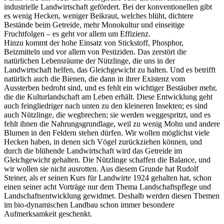
industrielle Landwirtschaft gefördert. Bei der konventionellen gibt
es wenig Hecken, weniger Beikraut, welches blüht, dichtere
Bestände beim Getreide, mehr Monokultur und einseitige
Fruchtfolgen – es geht vor allem um Effizienz.
Hinzu kommt der hohe Einsatz von Stickstoff, Phosphor,
Beizmitteln und vor allem von Pestiziden. Das zerstört die
natürlichen Lebensräume der Nützlinge, die uns in der
Landwirtschaft helfen, das Gleichgewicht zu halten. Und es betrifft
natürlich auch die Bienen, die dann in ihrer Existenz vom
Aussterben bedroht sind, und es fehlt ein wichtiger Bestäuber mehr,
die die Kulturlandschaft am Leben erhält. Diese Entwicklung geht
auch feingliedriger nach unten zu den kleineren Insekten; es sind
auch Nützlinge, die wegbrechen; sie werden weggespritzt, und es
fehlt ihnen die Nahrungsgrundlage, weil zu wenig Mohn und andere
Blumen in den Feldern stehen dürfen. Wir wollen möglichst viele
Hecken haben, in denen sich Vögel zurückziehen können, und
durch die blühende Landwirtschaft wird das Getreide im
Gleichgewicht gehalten. Die Nützlinge schaffen die Balance, und
wir wollen sie nicht ausrotten. Aus diesem Grunde hat Rudolf
Steiner, als er seinen Kurs für Landwirte 1924 gehalten hat, schon
einen seiner acht Vorträge nur dem Thema Landschaftspflege und
Landschaftsentwicklung gewidmet. Deshalb werden diesen Themen
im bio-dynamischen Landbau schon immer besondere
Aufmerksamkeit geschenkt.