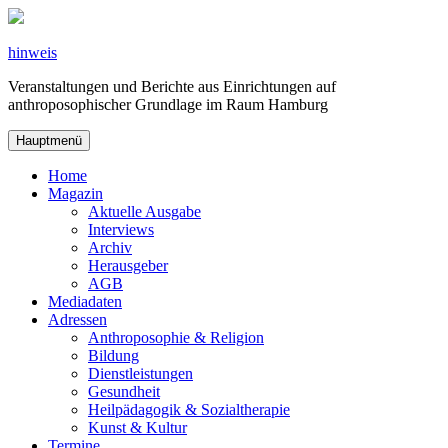
Zum
Inhalt
springen
hinweis
Veranstaltungen und Berichte aus Einrichtungen auf
anthroposophischer Grundlage im Raum Hamburg
Hauptmenü
Home
Magazin
Aktuelle Ausgabe
Interviews
Archiv
Herausgeber
AGB
Mediadaten
Adressen
Anthroposophie & Religion
Bildung
Dienstleistungen
Gesundheit
Heilpädagogik & Sozialtherapie
Kunst & Kultur
Termine