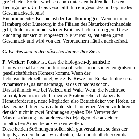
gezüchteten Sorten wachsen dann unter den hoffentlich besten
Bedingungen. Und das verschafft ihm ein gesundes und optimales
Geschmackserlebnis!
Ein prominentes Beispiel ist der Lichtkornroggen: Wenn man in
Hamburg oder Lüneburg in die Filialen des Naturkostfachhandels
geht, findet man immer wieder Brot aus Lichtkornroggen. Diese
Züchtung hat sich durchgesetzt: Sie ist robust, hat einen guten
Geschmack und wird von den Verbrauchern häufig nachgefragt.
C. P.:
Was sind in den nächsten Jahren Ihre Ziele?
F. Wecker:
Positiv ist, dass die biologisch-dynamische
Landwirtschaft als ein anthroposophischer Impuls in einen größeren
gesellschaftlichen Kontext kommt. Wenn der
Lebensmitteleinzelhandel, wie z. B. Rewe und Edeka, biologisch-
dynamische Qualität nachfragt, ist das zunächst schön.
Das ist ähnlich wie bei Weleda und Wala: Wenn die Nachfrage
kommt, freut man sich. In meiner Position sehe ich dabei als
Herausforderung, neue Mitglieder, also Betriebsleiter von Höfen, an
das heranzuführen, was dahinter steht und einen Verein zu führen,
der sich nicht in zwei Strömungen spaltet: Die Vertreter der
Markenströmung und andererseits diejenigen, die aus einer
inhaltlichen Arbeit heraus wirken wollen.
Diese beiden Strömungen sollen sich gut verzahnen, so dass der
Impuls, aus dem heraus wir arbeiten, klar und deutlich erkennbar