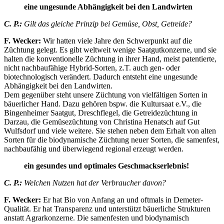
eine ungesunde Abhängigkeit bei den Landwirten
C. P.:
Gilt das gleiche Prinzip bei Gemüse, Obst, Getreide?
F. Wecker:
Wir hatten viele Jahre den Schwerpunkt auf die
Züchtung gelegt. Es gibt weltweit wenige Saatgutkonzerne, und sie
halten die konventionelle Züchtung in ihrer Hand, meist patentierte,
nicht nachbaufähige Hybrid-Sorten, z.T. auch gen- oder
biotechnologisch verändert. Dadurch entsteht eine ungesunde
Abhängigkeit bei den Landwirten.
Dem gegenüber steht unsere Züchtung von vielfältigen Sorten in
bäuerlicher Hand. Dazu gehören bspw. die Kultursaat e.V., die
Bingenheimer Saatgut, Dreschflegel, die Getreidezüchtung in
Darzau, die Gemüsezüchtung von Christina Henatsch auf Gut
Wulfsdorf und viele weitere. Sie stehen neben dem Erhalt von alten
Sorten für die biodynamische Züchtung neuer Sorten, die samenfest,
nachbaufähig und überwiegend regional erzeugt werden.
ein gesundes und optimales Geschmackserlebnis!
C. P.:
Welchen Nutzen hat der Verbraucher davon?
F. Wecker:
Er hat Bio von Anfang an und oftmals in Demeter-
Qualität. Er hat Transparenz und unterstützt bäuerliche Strukturen
anstatt Agrarkonzerne. Die samenfesten und biodynamisch