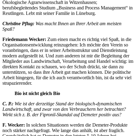
Ökologische Agrarwissenschaft in Witzenhausen;
berufsbegleitendes Studium „Business and Process Management“ in
Reutlingen. Lebt mit seiner Familie in Lüneburg.
Christine Pflug:
Was macht Ihnen an Ihrer Arbeit am meisten
Spaß?
Friedemann Wecker:
Zum einen macht es richtig viel Spaß, in die
Organisationsentwicklung reinzugehen: Ich möchte den Verein so
voranbringen, dass er in seiner Arbeitsstruktur und Dienstleistung
modern aufgestellt ist. Und zum anderen ist mir die Begleitung der
Mitglieder aus Landwirtschaft, Verarbeitung und Handel wichtig: im
direkten Kontakt zu schauen, wo der Schuh drückt, sie dann zu
unterstützen, so dass ihre Arbeit gut machen können. Die politische
Arbeit hingegen, für die ich auch verantwortlich bin, ist da sehr viel
strapazierender.
Bio ist nicht gleich Bio
C. P.:
Wie ist der derzeitige Stand der biologisch-dynamischen
Landwirtschaft, und zwar von den Verbrauchern her betrachtet?
Wirkt sich z. B. der Fipronil-Skandal auf Demeter positiv aus?
F. Wecker:
In solchen Situationen werden die Demeter-Produkte
noch stärker nachgefragt. Wie lange das anhält, ist aber fraglich.
Grundsätzlich hat es Demeter in den letzten 5-10 Jahren bei