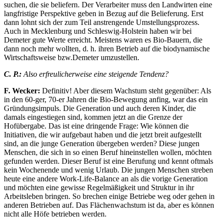
suchen, die sie beliefern. Der Verarbeiter muss den Landwirten eine
langfristige Perspektive geben in Bezug auf die Belieferung. Erst
dann lohnt sich der zum Teil anstrengende Umstellungsprozess.
Auch in Mecklenburg und Schleswig-Holstein haben wir bei
Demeter gute Werte erreicht. Meistens waren es Bio-Bauern, die
dann noch mehr wollten, d. h. ihren Betrieb auf die biodynamische
Wirtschaftsweise bzw.Demeter umzustellen.
C. P.:
Also erfreulicherweise eine steigende Tendenz?
F. Wecker:
Definitiv! Aber diesem Wachstum steht gegenüber: Als
in den 60-ger, 70-er Jahren die Bio-Bewegung anfing, war das ein
Gründungsimpuls. Die Generation und auch deren Kinder, die
damals eingestiegen sind, kommen jetzt an die Grenze der
Hofübergabe. Das ist eine dringende Frage: Wie können die
Initiativen, die wir aufgebaut haben und die jetzt breit aufgestellt
sind, an die junge Generation übergeben werden? Diese jungen
Menschen, die sich in so einen Beruf hineinstellen wollen, möchten
gefunden werden. Dieser Beruf ist eine Berufung und kennt oftmals
kein Wochenende und wenig Urlaub. Die jungen Menschen streben
heute eine andere Work-Life-Balance an als die vorige Generation
und möchten eine gewisse Regelmäßigkeit und Struktur in ihr
Arbeitsleben bringen. So brechen einige Betriebe weg oder gehen in
anderen Betrieben auf. Das Flächenwachstum ist da, aber es können
nicht alle Höfe betrieben werden.