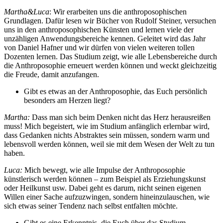
Martha&Luca
: Wir erarbeiten uns die anthroposophischen
Grundlagen. Dafür lesen wir Bücher von Rudolf Steiner, versuchen
uns in den anthroposophischen Künsten und lernen viele der
unzähligen Anwendungsbereiche kennen. Geleitet wird das Jahr
von Daniel Hafner und wir dürfen von vielen weiteren tollen
Dozenten lernen. Das Studium zeigt, wie alle Lebensbereiche durch
die Anthroposophie erneuert werden können und weckt gleichzeitig
die Freude, damit anzufangen.
Gibt es etwas an der Anthroposophie, das Euch persönlich
besonders am Herzen liegt?
Martha:
Dass man sich beim Denken nicht das Herz herausreißen
muss! Mich begeistert, wie im Studium anfänglich erlernbar wird,
dass Gedanken nichts Abstraktes sein müssen, sondern warm und
lebensvoll werden können, weil sie mit dem Wesen der Welt zu tun
haben.
Luca:
Mich bewegt, wie alle Impulse der Anthroposophie
künstlerisch werden können – zum Beispiel als Erziehungskunst
oder Heilkunst usw. Dabei geht es darum, nicht seinen eigenen
Willen einer Sache aufzuzwingen, sondern hineinzulauschen, wie
sich etwas seiner Tendenz nach selbst entfalten möchte.
Gibt es eine Erkenntnis, die Euch über das Studium