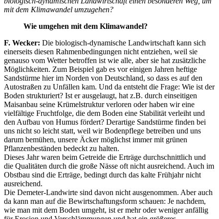
biologisch-dynamischen Landwirtschaft einen besonderen Weg, um
mit dem Klimawandel umzugehen?
Wie umgehen mit dem Klimawandel?
F. Wecker:
Die biologisch-dynamische Landwirtschaft kann sich
einerseits diesen Rahmenbedingungen nicht entziehen, weil sie
genauso vom Wetter betroffen ist wie alle, aber sie hat zusätzliche
Möglichkeiten. Zum Beispiel gab es vor einigen Jahren heftige
Sandstürme hier im Norden von Deutschland, so dass es auf den
Autostraßen zu Unfällen kam. Und da entsteht die Frage: Wie ist der
Boden strukturiert? Ist er ausgelaugt, hat z.B. durch einseitigen
Maisanbau seine Krümelstruktur verloren oder haben wir eine
vielfältige Fruchtfolge, die dem Boden eine Stabilität verleiht und
den Aufbau von Humus fördert? Derartige Sandstürme finden bei
uns nicht so leicht statt, weil wir Bodenpflege betreiben und uns
darum bemühen, unsere Äcker möglichst immer mit grünen
Pflanzenbeständen bedeckt zu halten.
Dieses Jahr waren beim Getreide die Erträge durchschnittlich und
die Qualitäten durch die große Nässe oft nicht ausreichend. Auch im
Obstbau sind die Erträge, bedingt durch das kalte Frühjahr nicht
ausreichend.
Die Demeter-Landwirte sind davon nicht ausgenommen. Aber auch
da kann man auf die Bewirtschaftungsform schauen: Je nachdem,
wie man mit dem Boden umgeht, ist er mehr oder weniger anfällig
für Erosion und Verschlämmungen und hat ein größeres