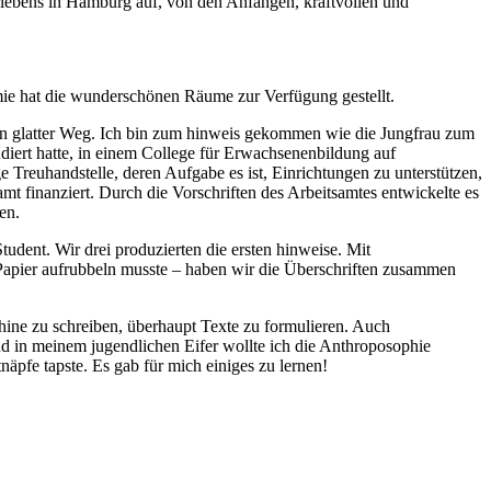
lebens in Hamburg auf, von den Anfängen, kraftvollen und
emie hat die wunderschönen Räume zur Verfügung gestellt.
ein glatter Weg. Ich bin zum hinweis gekommen wie die Jungfrau zum
iert hatte, in einem College für Erwachsenenbildung auf
Treuhandstelle, deren Aufgabe es ist, Einrichtungen zu unterstützen,
finanziert. Durch die Vorschriften des Arbeitsamtes entwickelte es
en.
dent. Wir drei produzierten die ersten hinweise. Mit
s Papier aufrubbeln musste – haben wir die Überschriften zusammen
hine zu schreiben, überhaupt Texte zu formulieren. Auch
d in meinem jugendlichen Eifer wollte ich die Anthroposophie
näpfe tapste. Es gab für mich einiges zu lernen!