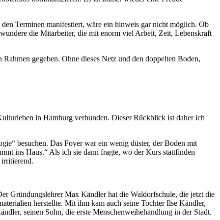
in den Terminen manifestiert, wäre ein hinweis gar nicht möglich. Ob
undere die Mitarbeiter, die mit enorm viel Arbeit, Zeit, Lebenskraft
nellen Rahmen gegeben. Ohne dieses Netz und den doppelten Boden,
Kulturleben in Hamburg verbunden. Dieser Rückblick ist daher ich
ogie“ besuchen. Das Foyer war ein wenig düster, der Boden mit
mmt ins Haus.“ Als ich sie dann fragte, wo der Kurs stattfinden
rritierend.
r Gründungslehrer Max Kändler hat die Waldorfschule, die jetzt die
terialien herstellte. Mit ihm kam auch seine Tochter Ilse Kändler,
 Kändler, seinen Sohn, die erste Menschenweihehandlung in der Stadt.