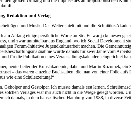
gten den großen Umfang und die Impulse des anthroposophischen Kultur
ukunft.
ug, Redaktion und Verlag
edebeiträgen und Musik. Das Wetter spielt mit und die Schnittke-Akad
 ich am Anfang einige persönliche Worte an Sie. Es war ja keineswegs 
s, und zwar unmittelbar aus England, wo ich Social Development stud
aligen Forum-Initiative Jugendkulturarbeit machen. Die Gemeinnützige 
itsbeschaffungsmaßnahme wurde damals für zwei Jahre vom Arbeitsamt 
it und für die Publikation eines Veranstaltungskalenders eingerichtet hab
r, heute Leiter der Kunstakademie, dabei und Martin Rozumek, ein Stu
Letraset – das waren einzelne Buchstaben, die man von einer Folie auf
 aus wie eine Schülerzeitung!“
n, Geholper und Gestolper. Ich musste damals erst lernen, Schreibmasc
es solchen Verlages war mir auch nicht in die Wiege gelegt worden. Un
enen ich damals, in dem hanseatischen Hamburg von 1988, in diverse Fett