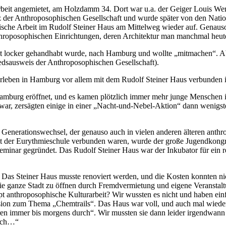
beit angemietet, am Holzdamm 34. Dort war u.a. der Geiger Louis Wer
 der Anthroposophischen Gesellschaft und wurde später von den Nation
ophische Arbeit im Rudolf Steiner Haus am Mittelweg wieder auf. Gena
throposophischen Einrichtungen, deren Architektur man manchmal heu
ht locker gehandhabt wurde, nach Hamburg und wollte „mitmachen“. Ab
iedsausweis der Anthroposophischen Gesellschaft).
leben in Hamburg vor allem mit dem Rudolf Steiner Haus verbunden ist
burg eröffnet, und es kamen plötzlich immer mehr junge Menschen in
h war, zersägten einige in einer „Nacht-und-Nebel-Aktion“ dann wenigs
Generationswechsel, der genauso auch in vielen anderen älteren anthrop
t der Eurythmieschule verbunden waren, wurde der große Jugendkongr
nar gegründet. Das Rudolf Steiner Haus war der Inkubator für ein reg
 Das Steiner Haus musste renoviert werden, und die Kosten konnten ni
r die ganze Stadt zu öffnen durch Fremdvermietung und eigene Veranstal
haupt anthroposophische Kulturarbeit? Wir wussten es nicht und haben ein
ssion zum Thema „Chemtrails“. Das Haus war voll, und auch mal wiede
ieren immer bis morgens durch“. Wir mussten sie dann leider irgendwan
lich…“