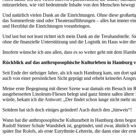
mitzuerleben, wie viel bedeutende Inhalte von den Menschen bewegt
Und natürlich vielen Dank an die Einrichtungen. Ohne diese großartige
das Sommerfeste sind oder Theateraufführungen – alles hat immer eine 
und Herzblut die Einrichtungen voranbringen.
Und last but not least richtet sich mein Dank an die Treuhandstelle.
ohne die finanzielle Unterstützung und die Logistik im Haus wäre di
Insofern wünsche ich uns allen, dass es so weiter geht mit dem Hamb
Rückblick auf das anthroposophische Kulturleben in Hamburg v
Seit Ende der siebziger Jahre, als ich nach Hamburg kam, um dort sp
auch von einer persönlichen Sicht geprägt und erhebt keinerlei Anspru
Meine erste Begegnung mit dieser Szene war damals ein Besuch im Ru
ausgebesserten Linoleum-Fliesen belegt und ganz hinten saßen ältere H
würde, bekam ich die Antwort: „Der findet schon lange nicht mehr sta
Seitdem hat sich doch einiges geändert! Auch durch den „hinweis“!
Wann hat die anthroposophische Kulturarbeit in Hamburg denn begonn
Rudolf Steiner Schule Wandsbek ist, gegründet, und zwar, ähnlich wie
später Ilse Rolofs, als erste Eurythmie-Lehrerin, die dann eine der 