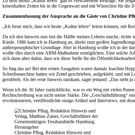
Zu dem Motto „Kultur leben“ gab es verschiedene Beiträge. Sie zei
krisenhaften Zeiten bis in die Gegenwart und mit Wünschen für die Z
Zusammenfassung der Ansprache an die Gäste von Christine Pfl
„Ich freue mich, dass wir heute „Kultur leben“ feiern können, mit R
Da ich den hinweis nun fast die Hälfte meines Lebens mache, richte
Kinde. 1986 kam ich in Hamburg an, direkt zum großen Jugendkongres
anthroposophischer Grundlage. Hier in Hamburg wollte ich in der dam
wollte dies durch eine ABM-Maßnahme ermöglichen. Eine solche Arbe
sich dann aber dahin, dass wir diese Stelle für die Öffentlichkeitsarbe
So fing das an! Bei den ersten Ausgaben waren damals Joachim Heppne
Schreibmaschine hatten wir Zettel geschrieben, aufgeklebt, und mit 
gerubbelt. Als der erste hinweis rauskam, sagte jemand: „Das sieht ja
Wenn ich die 30 Jahre zurückblicke, war es ein Weg mit vielen Panne
Rechtschreibung war nicht meine Stärke. Die „Geschäftsführung“ ein
revolutionieren, veröffentlichte einige Artikel und Interviews, mit d
Christine Pflug, Redaktion Hinweis und