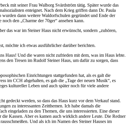
beck mit seiner Frau Walborg Svärdström tätig. Später wurde das
alsozialisten enteignet. Nach dem Krieg griffen dann Dr. Paula
uso wurden dann weitere Waldorfschulen gegründet und Ende der
te noch den „Charme der 70ger“ ansehen kann.
er das war im Steiner Haus nicht erwünscht, sondern „zuhören,
, möchte ich etwas ausführlicher darüber berichten.
s Haus! Und die waren nicht zufrieden mit dem, was im Haus lebte.
tens den Tresen im Rudolf Steiner Haus, um dafür zu sorgen, dass
osophischen Einrichtungen stattgefunden hat, als es galt die
ess im CCH abgehalten, es gab die „Tage der neuen Musik“, es
es kultureller Leben und auch später noch für viele andere
cht gedeckt werden, so dass das Haus kurz vor dem Verkauf stand.
tungen zu interessanten Zeitthemen. Ich habe damals die
fach eingeladen zu den Themen, die uns interessierten. Eine dieser
r die Kassen. Aber es kamen auch wirklich andere Leute. Die Redner
n rausschmeißen. Und als ich im Namen des Steiner Hauses im