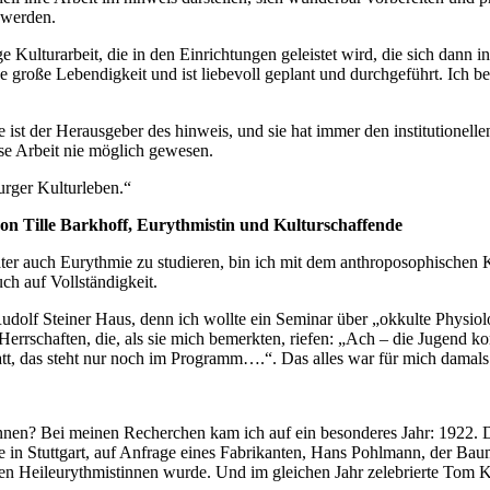
 werden.
 Kulturarbeit, die in den Einrichtungen geleistet wird, die sich dann 
große Lebendigkeit und ist liebevoll geplant und durchgeführt. Ich bew
 Sie ist der Herausgeber des hinweis, und sie hat immer den institutio
ese Arbeit nie möglich gewesen.
urger Kulturleben.“
on Tille Barkhoff, Eurythmistin und Kulturschaffende
äter auch Eurythmie zu studieren, bin ich mit dem anthroposophischen 
ch auf Vollständigkeit.
dolf Steiner Haus, denn ich wollte ein Seminar über „okkulte Physiol
errschaften, die, als sie mich bemerkten, riefen: „Ach – die Jugend ko
tt, das steht nur noch im Programm….“. Das alles war für mich damals i
en? Bei meinen Recherchen kam ich auf ein besonderes Jahr: 1922. De
 in Stuttgart, auf Anfrage eines Fabrikanten, Hans Pohlmann, der Bauma
ersten Heileurythmistinnen wurde. Und im gleichen Jahr zelebrierte Tom