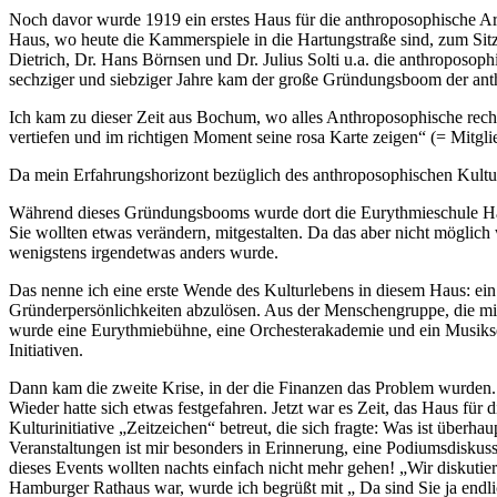
Noch davor wurde 1919 ein erstes Haus für die anthroposophische Ar
Haus, wo heute die Kammerspiele in die Hartungstraße sind, zum Sitz
Dietrich, Dr. Hans Börnsen und Dr. Julius Solti u.a. die anthropos
sechziger und siebziger Jahre kam der große Gründungsboom der an
Ich kam zu dieser Zeit aus Bochum, wo alles Anthroposophische rec
vertiefen und im richtigen Moment seine rosa Karte zeigen“ (= Mitgl
Da mein Erfahrungshorizont bezüglich des anthroposophischen Kultur
Während dieses Gründungsbooms wurde dort die Eurythmieschule Ham
Sie wollten etwas verändern, mitgestalten. Da das aber nicht möglic
wenigstens irgendetwas anders wurde.
Das nenne ich eine erste Wende des Kulturlebens in diesem Haus: ein 
Gründerpersönlichkeiten abzulösen. Aus der Menschengruppe, die mi
wurde eine Eurythmiebühne, eine Orchesterakademie und ein Musiksemi
Initiativen.
Dann kam die zweite Krise, in der die Finanzen das Problem wurden.
Wieder hatte sich etwas festgefahren. Jetzt war es Zeit, das Haus fü
Kulturinitiative „Zeitzeichen“ betreut, die sich fragte: Was ist über
Veranstaltungen ist mir besonders in Erinnerung, eine Podiumsdisku
dieses Events wollten nachts einfach nicht mehr gehen! „Wir diskut
Hamburger Rathaus war, wurde ich begrüßt mit „ Da sind Sie ja end