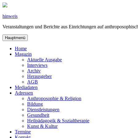
Zum
Inhalt
springen
hinweis
Veranstaltungen und Berichte aus Einrichtungen auf anthroposophi
Hauptmenü
Home
Magazin
Aktuelle Ausgabe
Interviews
Archiv
Herausgeber
AGB
Mediadaten
Adressen
Anthroposophie & Religion
Bildung
Dienstleistungen
Gesundheit
Heilpädagogik & Sozialtherapie
Kunst & Kultur
Termine
Kontakt