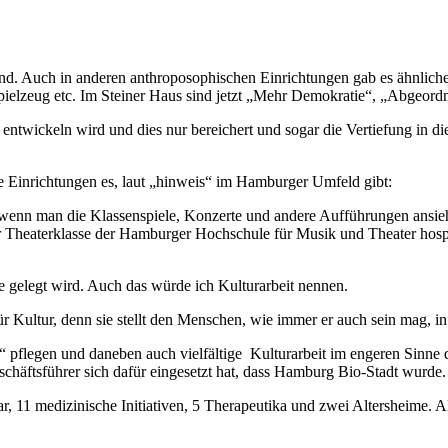
nd. Auch in anderen anthroposophischen Einrichtungen gab es ähnlic
elzeug etc. Im Steiner Haus sind jetzt „Mehr Demokratie“, „Abgeordn
r entwickeln wird und dies nur bereichert und sogar die Vertiefung in d
he Einrichtungen es, laut „hinweis“ im Hamburger Umfeld gibt:
t, wenn man die Klassenspiele, Konzerte und andere Aufführungen ansie
 Theaterklasse der Hamburger Hochschule für Musik und Theater hospiti
 gelegt wird. Auch das würde ich Kulturarbeit nennen.
für Kultur, denn sie stellt den Menschen, wie immer er auch sein mag, in
flegen und daneben auch vielfältige Kulturarbeit im engeren Sinne dur
schäftsführer sich dafür eingesetzt hat, dass Hamburg Bio-Stadt wurde.
, 11 medizinische Initiativen, 5 Therapeutika und zwei Altersheime. 