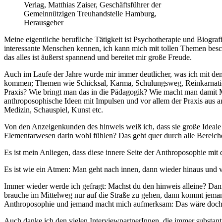
Verlag, Matthias Zaiser, Geschäftsführer der
Gemeinnützigen Treuhandstelle Hamburg,
Herausgeber
Meine eigentliche berufliche Tätigkeit ist Psychotherapie und Biogr
interessante Menschen kennen, ich kann mich mit tollen Themen besch
das alles ist äußerst spannend und bereitet mir große Freude.
Auch im Laufe der Jahre wurde mir immer deutlicher, was ich mit dem
kommen; Themen wie Schicksal, Karma, Schulungsweg, Reinkarnation 
Praxis? Wie bringt man das in die Pädagogik? Wie macht man damit Me
anthroposophische Ideen mit Impulsen und vor allem der Praxis aus a
Medizin, Schauspiel, Kunst etc.
Von den Anzeigenkunden des hinweis weiß ich, dass sie große Ideale v
Elementarwesen darin wohl fühlen? Das geht quer durch alle Bereiche
Es ist mein Anliegen, dass diese innere Seite der Anthroposophie m
Es ist wie ein Atmen: Man geht nach innen, dann wieder hinaus und ve
Immer wieder werde ich gefragt: Machst du den hinweis alleine? Dann
brauche im Mittelweg nur auf die Straße zu gehen, dann kommt jeman
Anthroposophie und jemand macht mich aufmerksam: Das wäre doch in
Auch danke ich den vielen InterviewpartnerInnen, die immer substanti