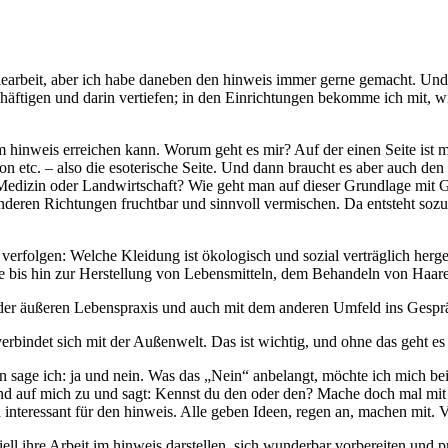
afiearbeit, aber ich habe daneben den hinweis immer gerne gemacht. Un
äftigen und darin vertiefen; in den Einrichtungen bekomme ich mit, w
 hinweis erreichen kann. Worum geht es mir? Auf der einen Seite ist m
etc. – also die esoterische Seite. Und dann braucht es aber auch de
dizin oder Landwirtschaft? Wie geht man auf dieser Grundlage mit Gel
nderen Richtungen fruchtbar und sinnvoll vermischen. Da entsteht sozu
erfolgen: Welche Kleidung ist ökologisch und sozial verträglich herge
 bis hin zur Herstellung von Lebensmitteln, dem Behandeln von Haaren
it der äußeren Lebenspraxis und auch mit dem anderen Umfeld ins Gesp
rbindet sich mit der Außenwelt. Das ist wichtig, und ohne das geht es 
 sage ich: ja und nein. Was das „Nein“ anbelangt, möchte ich mich bei
d auf mich zu und sagt: Kennst du den oder den? Mache doch mal mit 
teressant für den hinweis. Alle geben Ideen, regen an, machen mit. 
ell ihre Arbeit im hinweis darstellen, sich wunderbar vorbereiten und