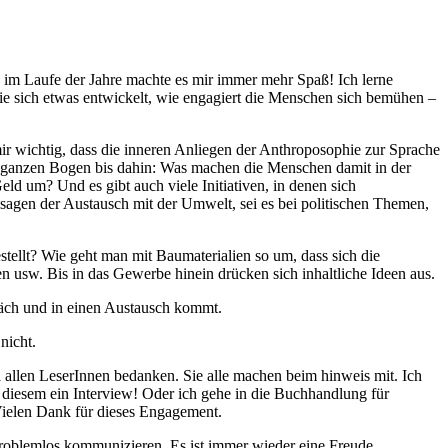
d im Laufe der Jahre machte es mir immer mehr Spaß! Ich lerne
ie sich etwas entwickelt, wie engagiert die Menschen sich bemühen –
ir wichtig, dass die inneren Anliegen der Anthroposophie zur Sprache
n ganzen Bogen bis dahin: Was machen die Menschen damit in der
d um? Und es gibt auch viele Initiativen, in denen sich
sagen der Austausch mit der Umwelt, sei es bei politischen Themen,
stellt? Wie geht man mit Baumaterialien so um, dass sich die
 usw. Bis in das Gewerbe hinein drücken sich inhaltliche Ideen aus.
räch und in einen Austausch kommt.
nicht.
 allen LeserInnen bedanken. Sie alle machen beim hinweis mit. Ich
diesem ein Interview! Oder ich gehe in die Buchhandlung für
Vielen Dank für dieses Engagement.
 problemlos kommunizieren. Es ist immer wieder eine Freude