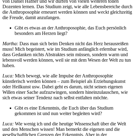
von Daniel Hafner und wir dürfen von vielen weiteren tollen
Dozenten lernen. Das Studium zeigt, wie alle Lebensbereiche durch
die Anthroposophie erneuert werden können und weckt gleichzeitig
die Freude, damit anzufangen.
Gibt es etwas an der Anthroposophie, das Euch persönlich
besonders am Herzen liegt?
Martha:
Dass man sich beim Denken nicht das Herz herausreißen
muss! Mich begeistert, wie im Studium anfänglich erlernbar wird,
dass Gedanken nichts Abstraktes sein müssen, sondern warm und
lebensvoll werden können, weil sie mit dem Wesen der Welt zu tun
haben.
Luca:
Mich bewegt, wie alle Impulse der Anthroposophie
künstlerisch werden können – zum Beispiel als Erziehungskunst
oder Heilkunst usw. Dabei geht es darum, nicht seinen eigenen
Willen einer Sache aufzuzwingen, sondern hineinzulauschen, wie
sich etwas seiner Tendenz nach selbst entfalten möchte.
Gibt es eine Erkenntnis, die Euch über das Studium
gekommen ist und nun weiter begleiten wird?
Luca:
Wie wenig ich und die heutige Wissenschaft über die Welt
und den Menschen wissen! Man bemerkt die eigenen und die
gesellschaftlichen Grenzen der Erkenntnis. Aber in der