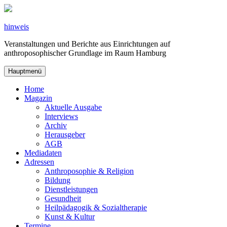
Zum
Inhalt
springen
hinweis
Veranstaltungen und Berichte aus Einrichtungen auf
anthroposophischer Grundlage im Raum Hamburg
Hauptmenü
Home
Magazin
Aktuelle Ausgabe
Interviews
Archiv
Herausgeber
AGB
Mediadaten
Adressen
Anthroposophie & Religion
Bildung
Dienstleistungen
Gesundheit
Heilpädagogik & Sozialtherapie
Kunst & Kultur
Termine