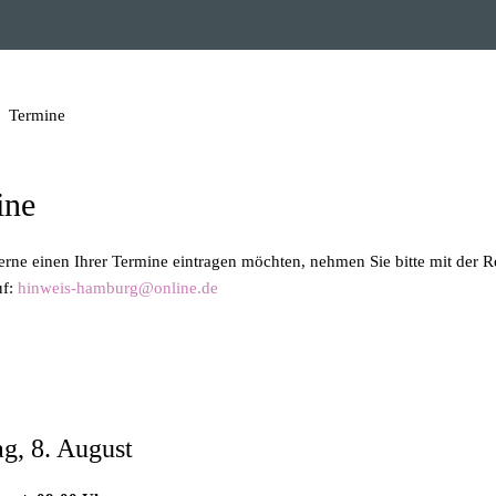
Termine
ine
gerne einen Ihrer Termine eintragen möchten, nehmen Sie bitte mit der 
uf:
hinweis-hamburg@online.de
azin zum Herunterladen
g, 8. August