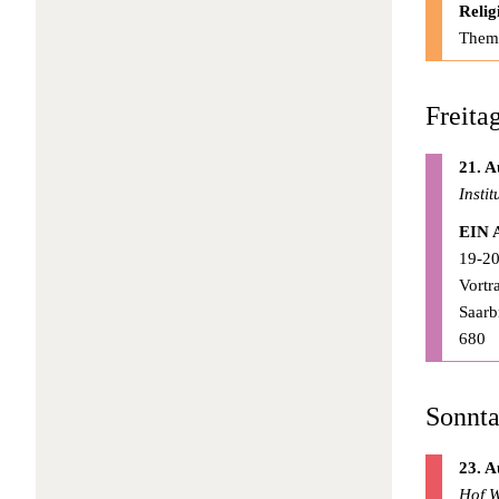
Relig
Thema
Freita
21. A
Insti
EIN 
19-20
Vortr
Saarb
680
Sonnta
23. A
Hof W