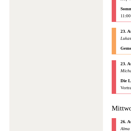
Somm
11:00
23. A
Lukas
Geme
23. A
Micha
Die 
Vortr
Mittwo
26. A
Alma 