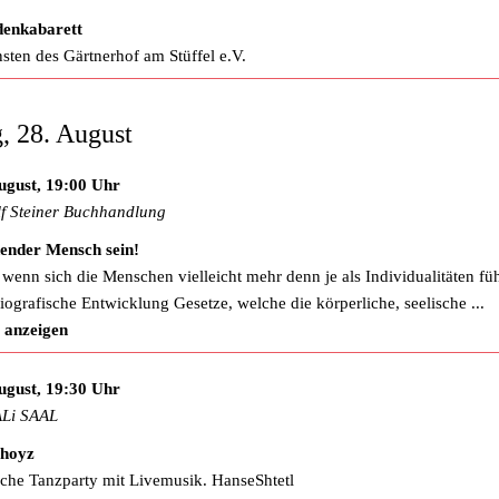
denkabarett
sten des Gärtnerhof am Stüffel e.V.
g, 28. August
ugust, 19:00 Uhr
f Steiner Buchhandlung
ender Mensch sein!
wenn sich die Menschen vielleicht mehr denn je als Individualitäten füh
biografische Entwicklung Gesetze, welche die körperliche, seelische
...
 anzeigen
ugust, 19:30 Uhr
Li SAAL
shoyz
sche Tanzparty mit Livemusik. HanseShtetl