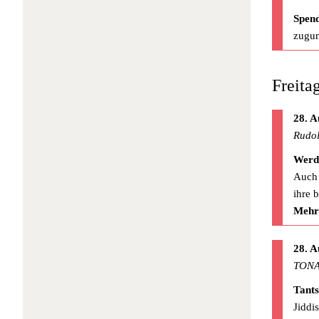
Spen
zugun
Freita
28. A
Rudol
Werd
Auch 
ihre 
Mehr
28. A
TONA
Tant
Jiddi