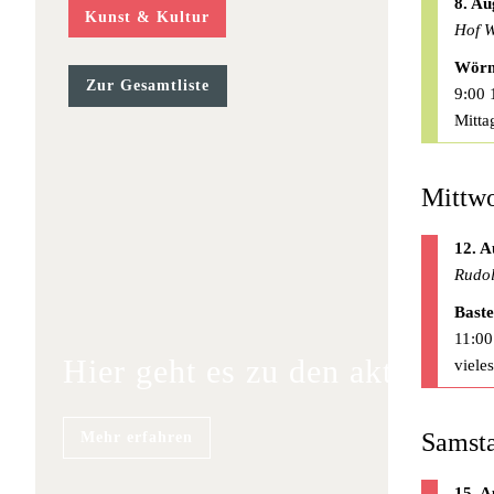
8. Au
Kunst & Kultur
Hof W
Wörm
Zur Gesamtliste
9:00 
Mitta
Mittwo
12. A
Rudol
Baste
11:00
Hier geht es zu den aktuellen
viele
Samsta
Mehr erfahren
15. A