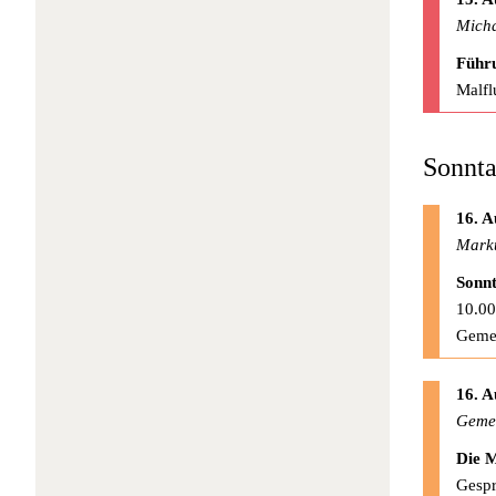
Micha
Führu
Malfl
Sonnta
16. A
Mark
Sonnt
10.00
Geme
16. A
Gemei
Die M
Gespr